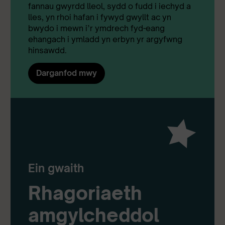
fannau gwyrdd lleol, sydd o fudd i iechyd a
lles, yn rhoi hafan i fywyd gwyllt ac yn
bwydo i mewn i’r ymdrech fyd-eang
ehangach i ymladd yn erbyn yr argyfwng
hinsawdd.
Darganfod mwy
Ein gwaith
Rhagoriaeth
amgylcheddol