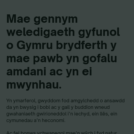
Mae gennym
weledigaeth gyfunol
o Gymru brydferth y
mae pawb yn gofalu
amdani ac yn ei
mwynhau.
Yn ymarferol, gwyddom fod amgylchedd o ansawdd
da yn bwysig i bobl ac y gall y buddion wneud
gwahaniaeth gwirioneddol i’n iechyd, ein llês, ein
cymunedau a’n heconomi.
Ac fel bonws ychwanegol mae’n wŷch i fyd natur