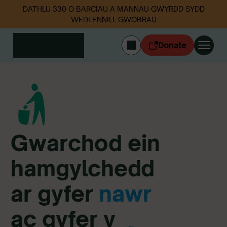
DATHLU 330 O BARCIAU A MANNAU GWYRDD SYDD
WEDI ENNILL GWOBRAU
Donate
ENGLISH
Mewngofnodi
Cymerwch ran
Ein gwaith
Digwyddiadau
Gwarchod
ein
Data sbwriel
hamgylchedd
Amdanom ni
Newyddion
ar
gyfer
nawr
Dilynwch ni
ac
gyfer
y