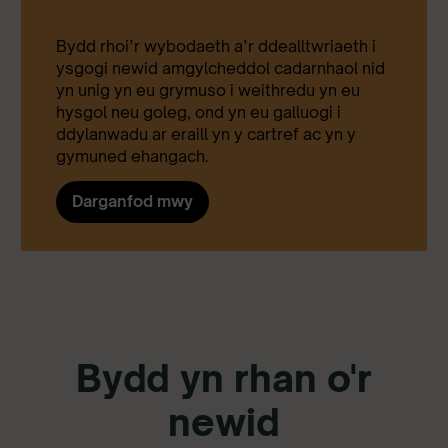
Bydd rhoi’r wybodaeth a’r ddealltwriaeth i
ysgogi newid amgylcheddol cadarnhaol nid
yn unig yn eu grymuso i weithredu yn eu
hysgol neu goleg, ond yn eu galluogi i
ddylanwadu ar eraill yn y cartref ac yn y
gymuned ehangach.
Darganfod mwy
Bydd yn rhan o'r
newid