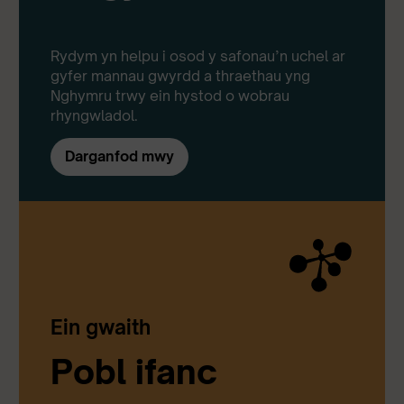
Rydym yn helpu i osod y safonau’n uchel ar
gyfer mannau gwyrdd a thraethau yng
Nghymru trwy ein hystod o wobrau
rhyngwladol.
Darganfod mwy
Ein gwaith
Pobl ifanc