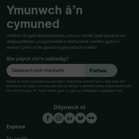
Ymunwch â’n
cymuned
Hoffech chi gael diweddariadau, a bod y cyntaf i gael gwybod am
ddigwyddiadau, ymgyrchoedd a chyfleoedd i weithio gyda ni i
wneud Cymru yn lle glanach a gwyrddach i bawb?
Ble ydych chi’n seiliedig?
Rydym yn anfon cylchlythyrau penodol i ranbarthau ledled Cymru, felly mae eich
lleoliad yn ein helpu i sicrhau eich bod yn derbyn y diweddariadau mwyaf perthnasol.
Dim ond i'ch paru â'r rhestr bostio gywir yr ydym yn defnyddio'r wybodaeth hon.
Dilynwch ni
Explore
Ein gwaith