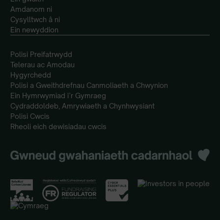
Amdanom ni
Cysylltwch â ni
Ein newyddion
Polisi Preifatrwydd
Telerau ac Amodau
Hygyrchedd
Polisi a Gweithdrefnau Canmoliaeth a Chwynion
Ein Hymrwymiad i’r Gymraeg
Cydraddoldeb, Amrywiaeth a Chynhwysiant
Polisi Cwcis
Rheoli eich dewisiadau cwcis