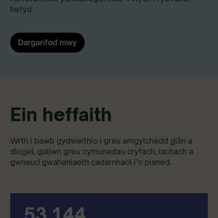
hefyd.
Darganfod mwy
Ein heffaith
Wrth i bawb gydweithio i greu amgylchedd glân a
diogel, gallwn greu cymunedau cryfach, iachach a
gwneud gwahaniaeth cadarnhaol i’n planed.
53,144