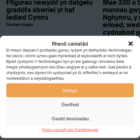
Ffigurau newydd yn datgelu
Mae 330 o b
graddfa sbwriel yr haf
mannau gwy
ledled Cymru
Nghymru, y 
erioed, wed
Darllen rhagor
cydnabod y
Baner Werdd
Rheoli caniatâd
wobr ryngwl
Er mwyn darparu’r profiadau gorau, rydym yn defnyddio technolegau
mlynedd
fel cwcis i storio a/neu gael mynediad at wybodaeth ar eich dyfais.
Bydd cydsynio i’r technolegau hyn yn ein galluogi i brosesu data
Darllen rhagor
megis ymddygiad pori neu IDau unigryw ar y safle hwn. Gall peidio â
chydsynio, neu dynnu’ch cydsyniad yn ôl, effeithio’n andwyol ar rai
nodweddion a swyddogaethau.
Derbyn
Gwrthod
Beth rydyn ni'n ei
Gweld dewisiadau
wneud
Polisi cwcis
Polisi Preifatrwydd