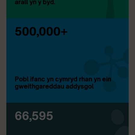
arall yn y byd.
500,000+
Pobl ifanc yn cymryd rhan yn ein
gweithgareddau addysgol
66,595