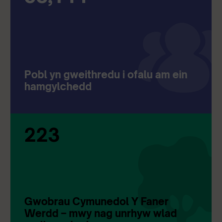
Pobl yn gweithredu i ofalu am ein
hamgylchedd
223
Gwobrau Cymunedol Y Faner
Werdd – mwy nag unrhyw wlad