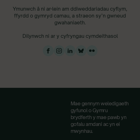
Ymunwch â ni ar-lein am ddiweddariadau cyflym,
ffyrdd o gymryd camau, a straeon sy’n gwneud
gwahaniaeth.
Dilynwch ni ar y cyfryngau cymdeithasol
Mae gennym weledigaeth
gyfunol o Gymru
brydferth y mae pawb yn
gofalu amdani ac yn ei
mwynhau.