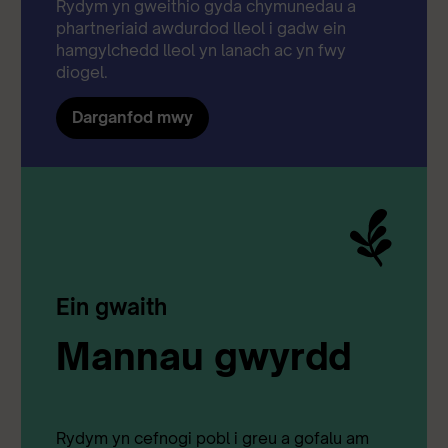
Rydym yn gweithio gyda chymunedau a
phartneriaid awdurdod lleol i gadw ein
hamgylchedd lleol yn lanach ac yn fwy
diogel.
Darganfod mwy
Ein gwaith
Mannau gwyrdd
Rydym yn cefnogi pobl i greu a gofalu am