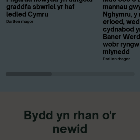
graddfa sbwriel yr haf
mannau gwy
ledled Cymru
Nghymru, y 
erioed, wed
Darllen rhagor
cydnabod y
Baner Werdd
wobr ryngwl
mlynedd
Darllen rhagor
Bydd yn rhan o'r
newid