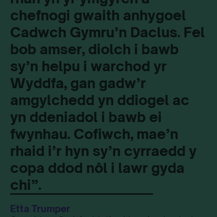
chefnogi gwaith anhygoel
Cadwch Gymru’n Daclus. Fel
bob amser, diolch i bawb
sy’n helpu i warchod yr
Wyddfa, gan gadw’r
amgylchedd yn ddiogel ac
yn ddeniadol i bawb ei
fwynhau. Cofiwch, mae’n
rhaid i’r hyn sy’n cyrraedd y
copa ddod nôl i lawr gyda
chi”.
Etta Trumper