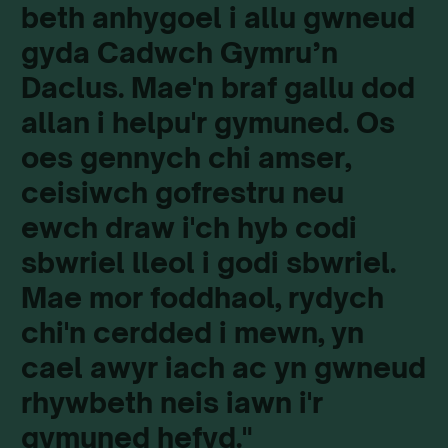
beth anhygoel i allu gwneud
gyda Cadwch Gymru’n
Daclus. Mae'n braf gallu dod
allan i helpu'r gymuned. Os
oes gennych chi amser,
ceisiwch gofrestru neu
ewch draw i'ch hyb codi
sbwriel lleol i godi sbwriel.
Mae mor foddhaol, rydych
chi'n cerdded i mewn, yn
cael awyr iach ac yn gwneud
rhywbeth neis iawn i'r
gymuned hefyd."