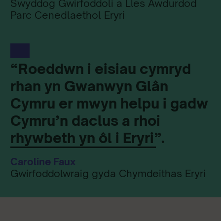
Swyddog Gwirfoddoli a Lles Awdurdod
Parc Cenedlaethol Eryri
“Roeddwn i eisiau cymryd
rhan yn Gwanwyn Glân
Cymru er mwyn helpu i gadw
Cymru’n daclus a rhoi
rhywbeth yn ôl i Eryri”.
Caroline Faux
Gwirfoddolwraig gyda Chymdeithas Eryri