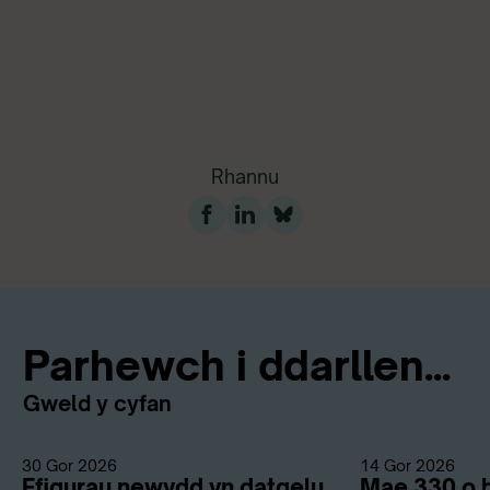
Rhannu
Parhewch i ddarllen...
Gweld y cyfan
30 Gor 2026
14 Gor 2026
Ffigurau newydd yn datgelu
Mae 330 o b