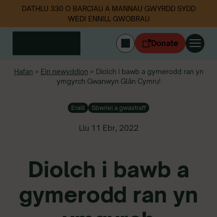
DATHLU 330 O BARCIAU A MANNAU GWYRDD SYDD
WEDI ENNILL GWOBRAU
Donate
ENGLISH
Hafan
>
Ein newyddion
>
Diolch i bawb a gymerodd ran yn
ymgyrch Gwanwyn Glân Cymru!
Mewngofnodi
Cymerwch ran
Eraill
Sbwriel a gwastraff
Ein gwaith
Digwyddiadau
Llu 11 Ebr, 2022
Data sbwriel
Diolch i bawb a
Amdanom ni
Newyddion
gymerodd ran yn
Dilynwch ni