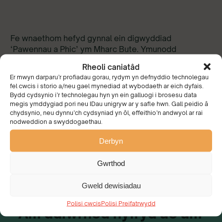
Fe wnaethom hefyd gynnal ein digwyddiad
‘Pawennau a Phic’ ym Mharc Bute. Ymunodd
gwirfoddolwyr a staff â ni (gan gynnwys eu ffrindiau
Rheoli caniatâd
pedair coes) a gwestai arbennig, Behnaz Akhgar o
Er mwyn darparu’r profiadau gorau, rydym yn defnyddio technolegau
BBC Radio Wales, a gymerodd ran yn y glanhau a
fel cwcis i storio a/neu gael mynediad at wybodaeth ar eich dyfais.
hyrwyddo ein hymgyrch Glanhau Gwanwyn Cymru a
Bydd cydsynio i’r technolegau hyn yn ein galluogi i brosesu data
Baw Cŵn yn fyw ar yr awyr ar raglen Owen Money.
megis ymddygiad pori neu IDau unigryw ar y safle hwn. Gall peidio â
chydsynio, neu dynnu’ch cydsyniad yn ôl, effeithio’n andwyol ar rai
‘Money for Nothing’.
nodweddion a swyddogaethau.
Gallwch wrando i’r clip yma (50:00 – 53:20)
Derbyn
Gwrthod
Gweld dewisiadau
Polisi cwcis
Polisi Preifatrwydd
“Am ddiwrnod hyfryd ac am