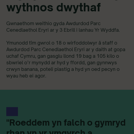
wythnos dwythaf
Gwnaethom weithio gyda Awdurdod Parc
Cenedlaethol Eryri ar y 3 Ebrill i lanhau Yr Wyddfa.
Ymunodd tîm gwrol o 18 o wirfoddolwyr â staff o
Awdurdod Parc Cenedlaethol Eryri ar y daith at gopa
uchaf Cymru, gan gasglu llond 19 bag a 105 kilo o
sbwriel o’r mynydd ar hyd y ffordd, gan gynnwys
crwyn banana, poteli plastig a hyd yn oed pecyn o
wyau heb ei agor.
"Roeddem yn falch o gymryd
rhan yn yr ymgyrch a