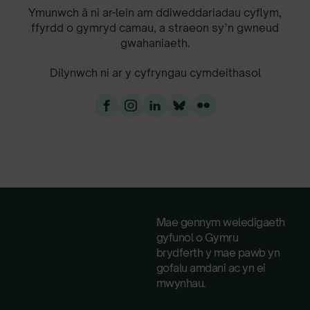
Ymunwch â ni ar-lein am ddiweddariadau cyflym,
ffyrdd o gymryd camau, a straeon sy’n gwneud
gwahaniaeth.
Dilynwch ni ar y cyfryngau cymdeithasol
Mae gennym weledigaeth
gyfunol o Gymru
brydferth y mae pawb yn
gofalu amdani ac yn ei
mwynhau.