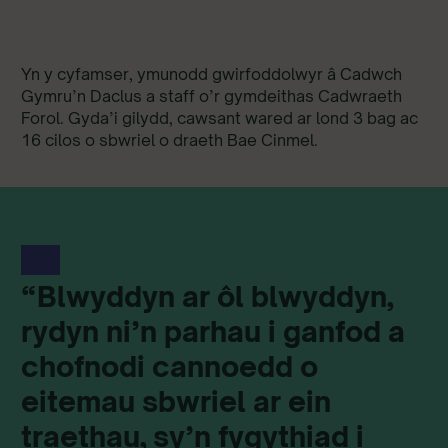
Yn y cyfamser, ymunodd gwirfoddolwyr â Cadwch
Gymru’n Daclus a staff o’r gymdeithas Cadwraeth
Forol. Gyda’i gilydd, cawsant wared ar lond 3 bag ac
16 cilos o sbwriel o draeth Bae Cinmel.
“Blwyddyn ar ôl blwyddyn,
rydyn ni’n parhau i ganfod a
chofnodi cannoedd o
eitemau sbwriel ar ein
traethau, sy’n fygythiad i