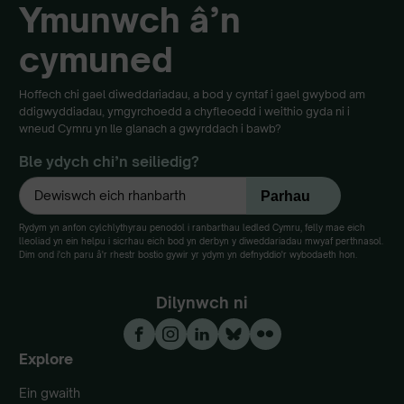
Ymunwch â’n
cymuned
Hoffech chi gael diweddariadau, a bod y cyntaf i gael gwybod am
ddigwyddiadau, ymgyrchoedd a chyfleoedd i weithio gyda ni i
wneud Cymru yn lle glanach a gwyrddach i bawb?
Ble ydych chi’n seiliedig?
Rydym yn anfon cylchlythyrau penodol i ranbarthau ledled Cymru, felly mae eich
lleoliad yn ein helpu i sicrhau eich bod yn derbyn y diweddariadau mwyaf perthnasol.
Dim ond i'ch paru â'r rhestr bostio gywir yr ydym yn defnyddio'r wybodaeth hon.
Dilynwch ni
Explore
Ein gwaith