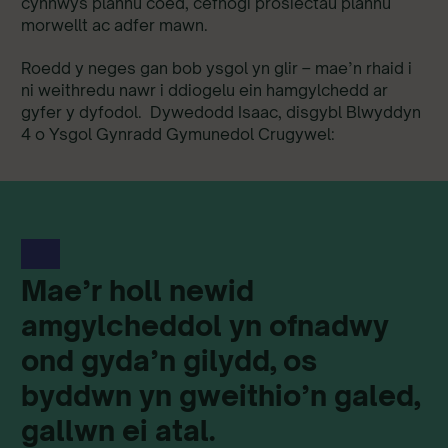
cynnwys plannu coed, cefnogi prosiectau plannu
morwellt ac adfer mawn.
Roedd y neges gan bob ysgol yn glir – mae’n rhaid i
ni weithredu nawr i ddiogelu ein hamgylchedd ar
gyfer y dyfodol. Dywedodd Isaac, disgybl Blwyddyn
4 o Ysgol Gynradd Gymunedol Crugywel:
Mae’r holl newid
amgylcheddol yn ofnadwy
ond gyda’n gilydd, os
byddwn yn gweithio’n galed,
gallwn ei atal.