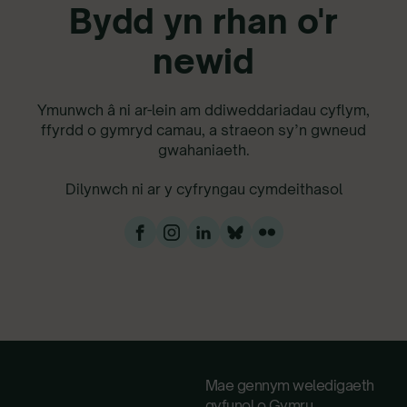
Bydd yn rhan o'r
newid
Ymunwch â ni ar-lein am ddiweddariadau cyflym,
ffyrdd o gymryd camau, a straeon sy’n gwneud
gwahaniaeth.
Dilynwch ni ar y cyfryngau cymdeithasol
Mae gennym weledigaeth
gyfunol o Gymru