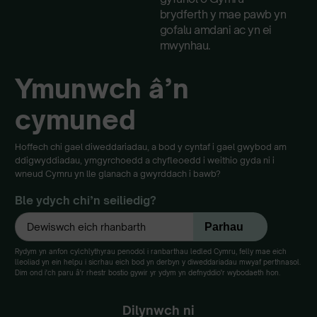
brydferth y mae pawb yn
gofalu amdani ac yn ei
mwynhau.
Ymunwch â’n
cymuned
Hoffech chi gael diweddariadau, a bod y cyntaf i gael gwybod am
ddigwyddiadau, ymgyrchoedd a chyfleoedd i weithio gyda ni i
wneud Cymru yn lle glanach a gwyrddach i bawb?
Ble ydych chi’n seiliedig?
Rydym yn anfon cylchlythyrau penodol i ranbarthau ledled Cymru, felly mae eich
lleoliad yn ein helpu i sicrhau eich bod yn derbyn y diweddariadau mwyaf perthnasol.
Dim ond i'ch paru â'r rhestr bostio gywir yr ydym yn defnyddio'r wybodaeth hon.
Dilynwch ni