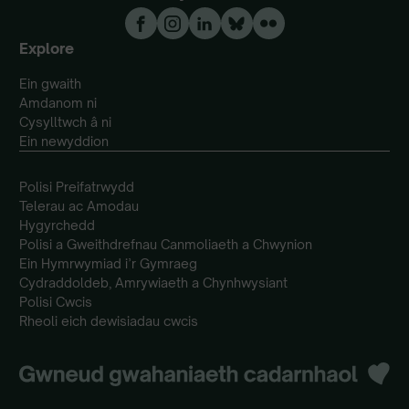
Explore
Ein gwaith
Amdanom ni
Cysylltwch â ni
Ein newyddion
Polisi Preifatrwydd
Telerau ac Amodau
Hygyrchedd
Polisi a Gweithdrefnau Canmoliaeth a Chwynion
Ein Hymrwymiad i’r Gymraeg
Cydraddoldeb, Amrywiaeth a Chynhwysiant
Polisi Cwcis
Rheoli eich dewisiadau cwcis