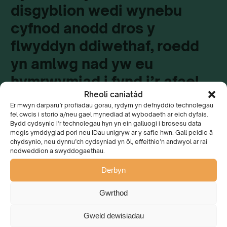
disgyblion wedi wynebu
cyfnod anodd dros y
flwyddyn ddiwethaf, roedd
yn amlwg nad yw eu
hymrwymiad i fynd i’r afael
Rheoli caniatâd
â’r newid yn yr hinsawdd
Er mwyn darparu’r profiadau gorau, rydym yn defnyddio technolegau
wedi arafu. Mae angen i ni i
fel cwcis i storio a/neu gael mynediad at wybodaeth ar eich dyfais.
Bydd cydsynio i’r technolegau hyn yn ein galluogi i brosesu data
gyd ddilyn eu harweiniad a
megis ymddygiad pori neu IDau unigryw ar y safle hwn. Gall peidio â
chydsynio, neu dynnu’ch cydsyniad yn ôl, effeithio’n andwyol ar rai
gweithredu nawr i ddiogelu
nodweddion a swyddogaethau.
ein hamgylchedd ar gyfer
Derbyn
cenedlaethau’r dyfodol.
Gwrthod
Lesley Jones
Gweld dewisiadau
Prif Weithredwr Cadwch Gymru’n Daclus