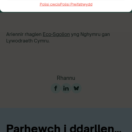
Polisi cwcis
Polisi Preifatrwydd
Ariennir rhaglen
Eco-Sgolion
yng Nghymru gan
Lywodraeth Cymru.
Rhannu
Parhewch i ddarllen...