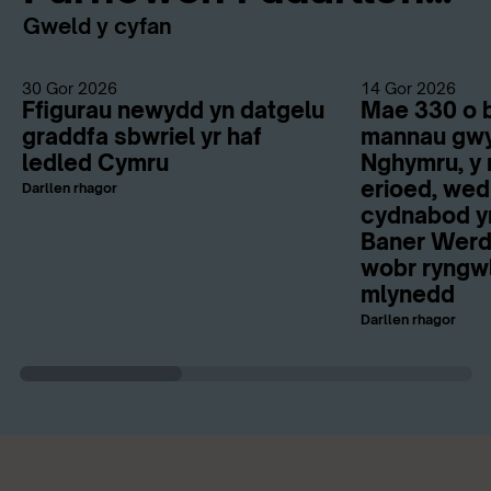
Gweld y cyfan
30 Gor 2026
14 Gor 2026
Ffigurau newydd yn datgelu
Mae 330 o b
graddfa sbwriel yr haf
mannau gwy
ledled Cymru
Nghymru, y 
erioed, wed
Darllen rhagor
cydnabod y
Baner Werdd
wobr ryngwl
mlynedd
Darllen rhagor