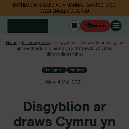
DATHLU 330 O BARCIAU A MANNAU GWYRDD SYDD
WEDI ENNILL GWOBRAU
Donate
ENGLISH
Hafan
>
Ein newyddion
>
Disgyblion ar draws Cymru yn galw
am weithredu ar y newid yn yr hinsawdd yn ystod
Mewngofnodi
digwyddiad rhithiol
Cymerwch ran
Ein gwaith
Eco-Sgolion
Pobl ifanc
Digwyddiadau
Data sbwriel
Maw 4 Mai, 2021
Amdanom ni
Disgyblion ar
Newyddion
Dilynwch ni
draws Cymru yn