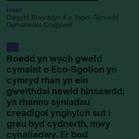
Isaac
Disgybl Blwyddyn 4 o Ysgol Gynradd
Gymunedol Crugywel
Roedd yn wych gweld
cymaint o Eco-Sgolion yn
cymryd rhan yn ein
gweithdai newid hinsawdd;
yn rhannu syniadau
creadigol ynghylch sut i
greu byd cydnerth, mwy
cynaliadwy. Er bod