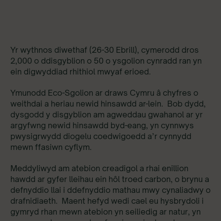
Yr wythnos diwethaf (26-30 Ebrill), cymerodd dros
2,000 o ddisgyblion o 50 o ysgolion cynradd ran yn
ein digwyddiad rhithiol mwyaf erioed.
Ymunodd Eco-Sgolion ar draws Cymru â chyfres o
weithdai a heriau newid hinsawdd ar-lein. Bob dydd,
dysgodd y disgyblion am agweddau gwahanol ar yr
argyfwng newid hinsawdd byd-eang, yn cynnwys
pwysigrwydd diogelu coedwigoedd a’r cynnydd
mewn ffasiwn cyflym.
Meddyliwyd am atebion creadigol a rhai enillion
hawdd ar gyfer lleihau ein hôl troed carbon, o brynu a
defnyddio llai i ddefnyddio mathau mwy cynaliadwy o
drafnidiaeth. Maent hefyd wedi cael eu hysbrydoli i
gymryd rhan mewn atebion yn seiliedig ar natur, yn