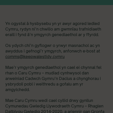
Yn ogystal â hysbysebu yn yr awyr agored ledled
Cymru, rydyn ni’n chwilio am gwmnïau trafnidiaeth
eraill i fynd â’n ymgyrch genedlaethol ar y ffyrdd.
Os ydych chi’n gyflogwr o yrwyr masnachol ac yn
awyddus i gefnogi’r ymgyrch, anfonwch e-bost at
comms@keepwalestidy.cymru
Mae’r ymgyrch genedlaethol yn cael ei chynnal fel
rhan o Caru Cymru – mudiad cynhwysol dan
arweiniad Cadwch Gymru’n Daclus a chynghorau i
ysbrydoli pobl i weithredu a gofalu am yr
amgylchedd.
Mae Caru Cymru wedi cael cyllid drwy gynllun
Cymunedau Gwledig Llywodraeth Cymru – Rhaglen
Datblygu Gwledig 2014-2020, a ariennir gan Gronfa