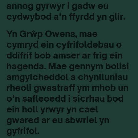
annog gyrwyr i gadw eu
cydwybod a’n ffyrdd yn glir.
Yn Grŵp Owens, mae
cymryd ein cyfrifoldebau o
ddifrif bob amser ar frig ein
hagenda. Mae gennym bolisi
amgylcheddol a chynlluniau
rheoli gwastraff ym mhob un
o’n safleoedd i sicrhau bod
ein holl yrwyr yn cael
gwared ar eu sbwriel yn
gyfrifol.