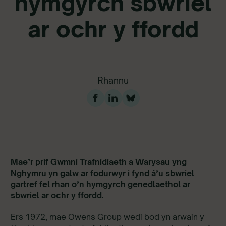
hymgyrch sbwriel
ar ochr y ffordd
Rhannu
Mae’r prif Gwmni Trafnidiaeth a Warysau yng
Nghymru yn galw ar fodurwyr i fynd â’u sbwriel
gartref fel rhan o’n hymgyrch genedlaethol ar
sbwriel ar ochr y ffordd.
Ers 1972, mae Owens Group wedi bod yn arwain y