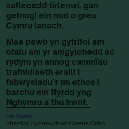
safleoedd tirlenwi, gan
gefnogi ein nod o greu
Cymru lanach.
Mae pawb yn gyfrifol am
ofalu am yr amgylchedd ac
rydym yn annog cwmnïau
trafnidiaeth eraill i
fabwysiadu’r un ethos i
barchu ein ffyrdd yng
Nghymru a thu hwnt.
Ian Owen
Rheolwr Gyfarwyddwr Owens Grŵp