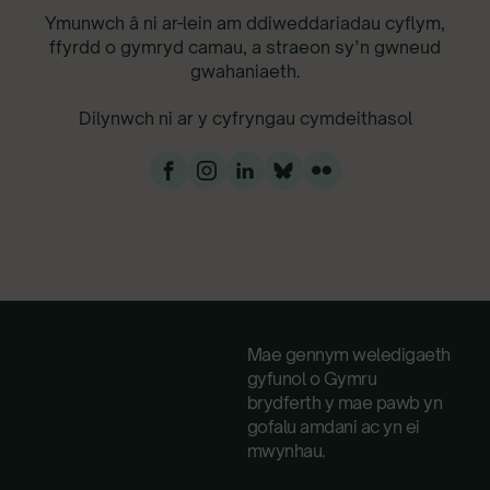
Ymunwch â ni ar-lein am ddiweddariadau cyflym,
ffyrdd o gymryd camau, a straeon sy’n gwneud
gwahaniaeth.
Dilynwch ni ar y cyfryngau cymdeithasol
Mae gennym weledigaeth
gyfunol o Gymru
brydferth y mae pawb yn
gofalu amdani ac yn ei
mwynhau.