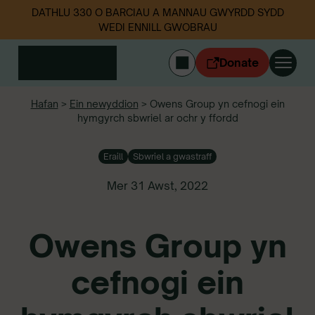
DATHLU 330 O BARCIAU A MANNAU GWYRDD SYDD
WEDI ENNILL GWOBRAU
Donate
ENGLISH
Hafan
>
Ein newyddion
>
Owens Group yn cefnogi ein
hymgyrch sbwriel ar ochr y ffordd
Mewngofnodi
Cymerwch ran
Eraill
Sbwriel a gwastraff
Ein gwaith
Digwyddiadau
Mer 31 Awst, 2022
Data sbwriel
Owens Group yn
Amdanom ni
Newyddion
cefnogi ein
Dilynwch ni