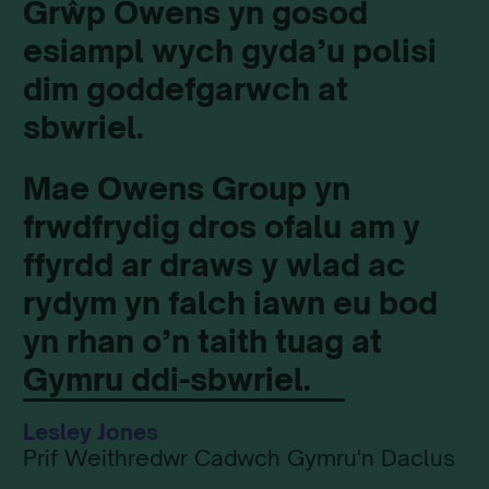
Grŵp Owens yn gosod
esiampl wych gyda’u polisi
dim goddefgarwch at
sbwriel.
Mae Owens Group yn
frwdfrydig dros ofalu am y
ffyrdd ar draws y wlad ac
rydym yn falch iawn eu bod
yn rhan o’n taith tuag at
Gymru ddi-sbwriel.
Lesley Jones
Prif Weithredwr Cadwch Gymru'n Daclus