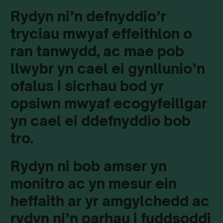
Rydyn ni’n defnyddio’r
tryciau mwyaf effeithlon o
ran tanwydd, ac mae pob
llwybr yn cael ei gynllunio’n
ofalus i sicrhau bod yr
opsiwn mwyaf ecogyfeillgar
yn cael ei ddefnyddio bob
tro.
Rydyn ni bob amser yn
monitro ac yn mesur ein
heffaith ar yr amgylchedd ac
rydyn ni’n parhau i fuddsoddi