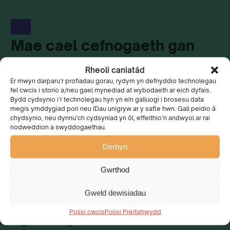
Mae cael cefnogaeth gan
gwmni mor uchel ei broffil yn
Rheoli caniatâd
y sector trafnidiaeth yn
Er mwyn darparu’r profiadau gorau, rydym yn defnyddio technolegau
fel cwcis i storio a/neu gael mynediad at wybodaeth ar eich dyfais.
wych a bydd yn ein galluogi i
Bydd cydsynio i’r technolegau hyn yn ein galluogi i brosesu data
megis ymddygiad pori neu IDau unigryw ar y safle hwn. Gall peidio â
fynd â’n negeseuon ymgyrch
chydsynio, neu dynnu’ch cydsyniad yn ôl, effeithio’n andwyol ar rai
nodweddion a swyddogaethau.
pwysig ar y ffordd.
Derbyn
Dylai lleihau eich ôl troed
Gwrthod
carbon a gofalu am ein
Gweld dewisiadau
gwlad hardd fod ar frig
Polisi cwcis
Polisi Preifatrwydd
agenda pob busnes ac mae