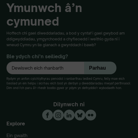
Ymunwch â’n
cymuned
Hoffech chi gael diweddariadau, a bod y cyntaf i gael gwybod am
ddigwyddiadau, ymgyrchoedd a chyfleoedd i weithio gyda ni i
wneud Cymru yn lle glanach a gwyrddach i bawb?
Ble ydych chi’n seiliedig?
Rydym yn anfon cylchlythyrau penodol i ranbarthau ledled Cymru, felly mae eich
lleoliad yn ein helpu i sicrhau eich bod yn derbyn y diweddariadau mwyaf perthnasol.
Dim ond i'ch paru â'r rhestr bostio gywir yr ydym yn defnyddio'r wybodaeth hon.
Dilynwch ni
Explore
Ein gwaith