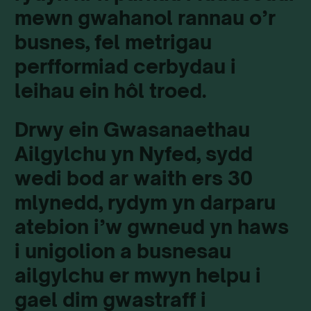
mewn gwahanol rannau o’r
busnes, fel metrigau
perfformiad cerbydau i
leihau ein hôl troed.
Drwy ein Gwasanaethau
Ailgylchu yn Nyfed, sydd
wedi bod ar waith ers 30
mlynedd, rydym yn darparu
atebion i’w gwneud yn haws
i unigolion a busnesau
ailgylchu er mwyn helpu i
gael dim gwastraff i