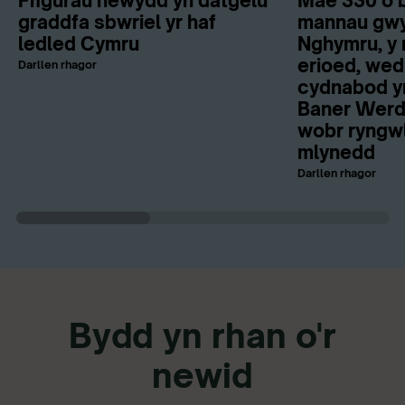
Ffigurau newydd yn datgelu
Mae 330 o b
graddfa sbwriel yr haf
mannau gwy
ledled Cymru
Nghymru, y 
erioed, wed
Darllen rhagor
cydnabod y
Baner Werdd
wobr ryngwl
mlynedd
Darllen rhagor
Bydd yn rhan o'r
newid