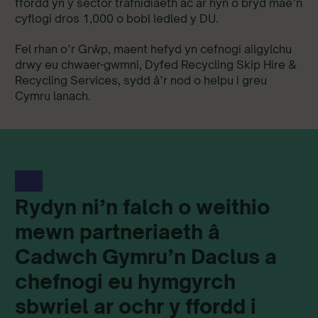
ffordd yn y sector trafnidiaeth ac ar hyn o bryd mae’n
cyflogi dros 1,000 o bobl ledled y DU.
Fel rhan o’r Grŵp, maent hefyd yn cefnogi ailgylchu
drwy eu chwaer-gwmni, Dyfed Recycling Skip Hire &
Recycling Services, sydd â’r nod o helpu i greu
Cymru lanach.
Rydyn ni’n falch o weithio
mewn partneriaeth â
Cadwch Gymru’n Daclus a
chefnogi eu hymgyrch
sbwriel ar ochr y ffordd i