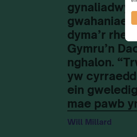
eff
gynaliadwyed
gwahaniaeth 
dyma’r rhes
Gymru’n Dac
nghalon. “Tr
yw cyrraedd
ein gweledig
mae pawb yn
Will Millard