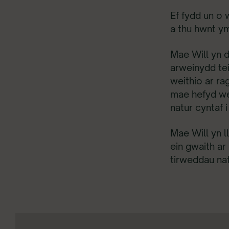
Ef fydd un o
a thu hwnt y
Mae Will yn d
arweinydd te
weithio ar ra
mae hefyd we
natur cyntaf i
Mae Will yn l
ein gwaith a
tirweddau nat