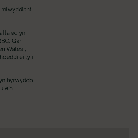
0 mlwyddiant
afta ac yn
 BBC. Gan
en Wales’,
oeddi ei lyfr
, yn hyrwyddo
u ein