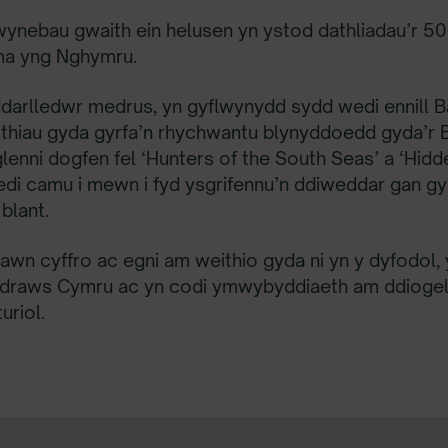
 wynebau gwaith ein helusen yn ystod dathliadau’r 5
ma yng Nghymru.
darlledwr medrus, yn gyflwynydd sydd wedi ennill B
ithiau gyda gyrfa’n rhychwantu blynyddoedd gyda’r
glenni dogfen fel ‘Hunters of the South Seas’ a ‘Hidd
di camu i mewn i fyd ysgrifennu’n ddiweddar gan gyh
 blant.
lawn cyffro ac egni am weithio gyda ni yn y dyfodol
r draws Cymru ac yn codi ymwybyddiaeth am ddiogel
uriol.