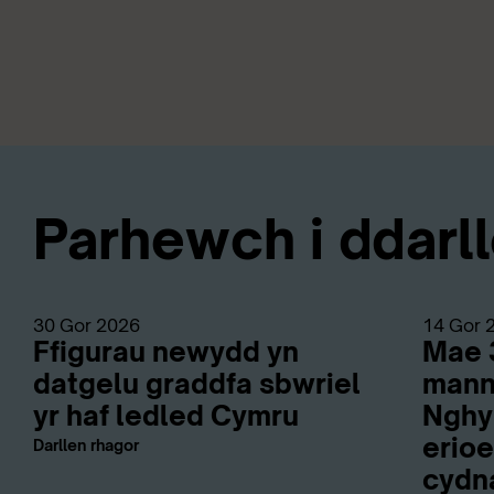
Parhewch i ddarlle
30 Gor 2026
14 Gor 
Ffigurau newydd yn
Mae 
datgelu graddfa sbwriel
mann
yr haf ledled Cymru
Nghym
erioe
Darllen rhagor
cydn