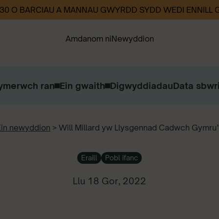
330 O BARCIAU A MANNAU GWYRDD SYDD WEDI ENNILL
Amdanom ni
Newyddion
ymerwch ran
Ein gwaith
Digwyddiadau
Data sbwri
Ein Strategaeth
Ein Heffaith
Cysylltwch â ni
Ein newyddion
>
Will Millard yw Llysgennad Cadwch Gymru’
Gweithio i ni
Eraill
Pobl ifanc
Llu 18 Gor, 2022