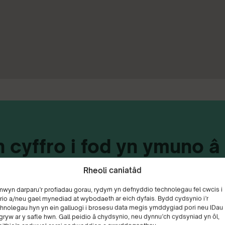
 cyffro i fod yn ymuno â
u’n Daclus fel llysgenn
Rheoli caniatâd
eg filltir o 50 mlwyddian
mwyn darparu’r profiadau gorau, rydym yn defnyddio technolegau fel cwcis i
rio a/neu gael mynediad at wybodaeth ar eich dyfais. Bydd cydsynio i’r
Mae addysgu eraill am
hnolegau hyn yn ein galluogi i brosesu data megis ymddygiad pori neu IDau
gryw ar y safle hwn. Gall peidio â chydsynio, neu dynnu’ch cydsyniad yn ôl,