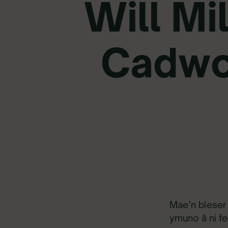
Will Mi
Cadwc
Mae’n bleser
ymuno â ni f