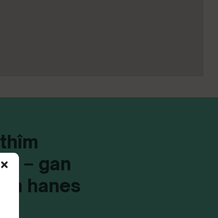
 thîm
ad – gan
t yn hanes