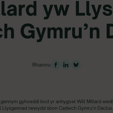
llard yw Ll
h Gymru’n D
Rhannu
 gennym gyhoeddi bod yr anhygoel Will Millard wedi
el Llysgennad newydd sbon Cadwch Gymru’n Daclus