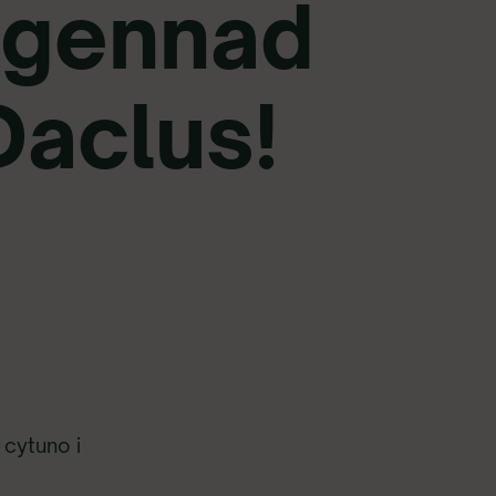
ysgennad
aclus!
 cytuno i
.