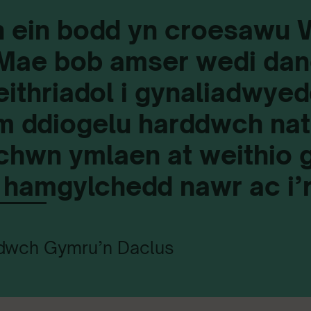
ein bodd yn croesawu Wi
 Mae bob amser wedi da
ithriadol i gynaliadwye
m ddiogelu harddwch nat
chwn ymlaen at weithio g
 hamgylchedd nawr ac i’r
adwch Gymru’n Daclus