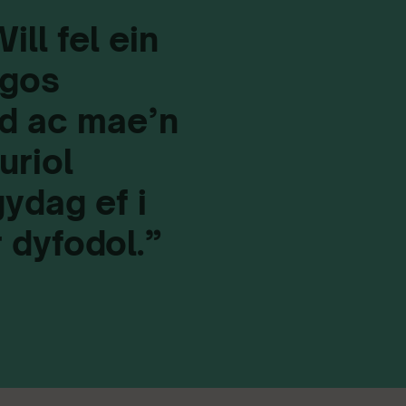
ll fel ein
ngos
dd ac mae’n
uriol
ydag ef i
 dyfodol.”