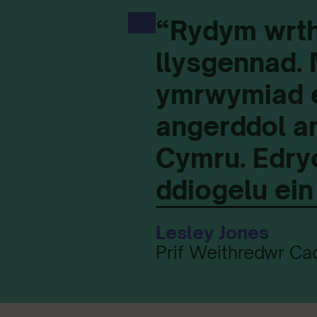
“Rydym wrth 
llysgennad.
ymrwymiad e
angerddol a
Cymru. Edry
ddiogelu ein
Lesley Jones
Prif Weithredwr C