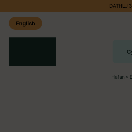
DATHLU 
English
C
Hafan
>