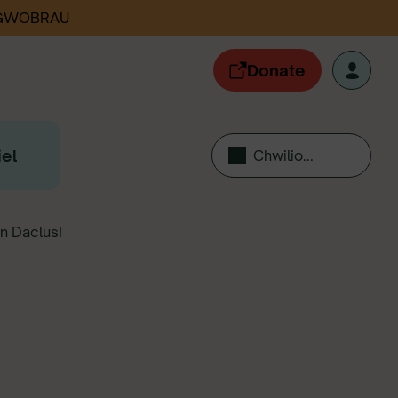
 GWOBRAU
Donate
el
Chwilio...
n Daclus!