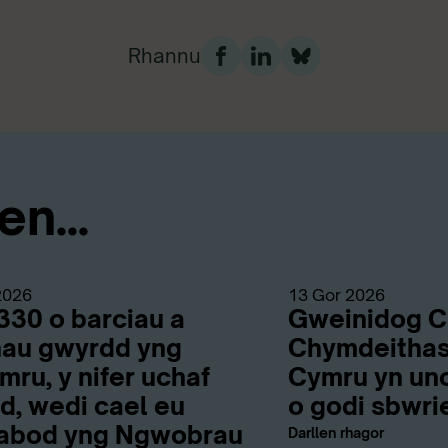
Rhannu
n...
2026
13 Gor 2026
330 o barciau a
Gweinidog C
au gwyrdd yng
Chymdeithas
ru, y nifer uchaf
Cymru yn uno
d, wedi cael eu
o godi sbwri
abod yng Ngwobrau
Darllen rhagor