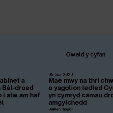
Gweld y cyfan
09 Gor 2026
abinet a
Mae mwy na thri chw
 Bêl-droed
o ysgolion ledled C
 i alw am haf
yn cymryd camau dro
el
amgylchedd
Darllen rhagor