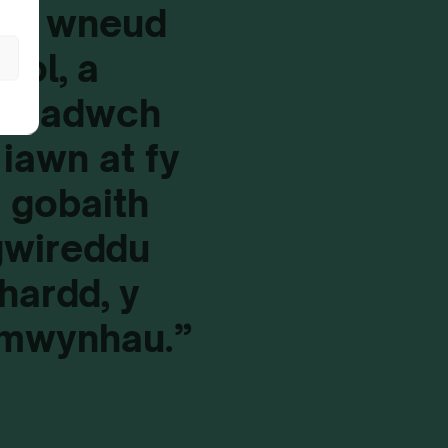
gyd wneud
dol, a
e Cadwch
iawn at fy
n gobaith
gwireddu
hardd, y
 mwynhau.”