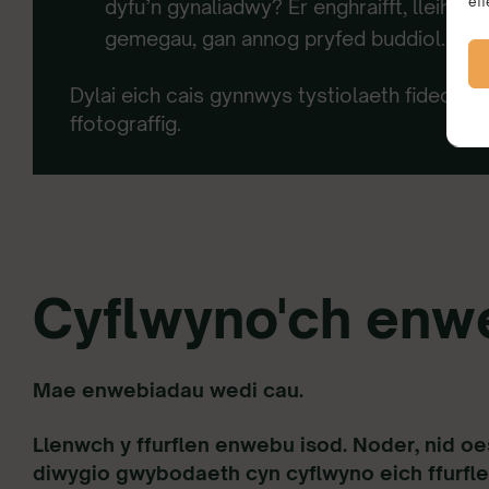
eff
dyfu’n gynaliadwy?
Er enghraifft, lleihau’
gemegau, gan annog pryfed buddiol.
Dylai eich cais gynnwys tystiolaeth fideo a /
ffotograffig.
Cyflwyno'ch enw
Mae enwebiadau wedi cau.
Llenwch y ffurflen enwebu isod. Noder, nid oe
diwygio gwybodaeth cyn cyflwyno eich ffurfle