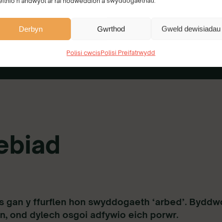
eithio’n andwyol ar rai nodweddion a swyddogaethau.
r defnydd o
Derbyn
Gwrthod
Gweld dewisiadau
 neu
Polisi cwcis
Polisi Preifatrwydd
ebiad
s gan y ffurflen hon swyddogaeth ‘arbed’. Byddwc
n, ond dylech osgoi adfywio eich porwr.