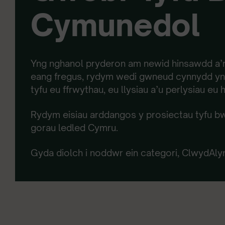
Cymunedol
Yng nghanol pryderon am newid hinsawdd a’
eang fregus, rydym wedi gwneud cynnydd yn 
tyfu eu ffrwythau, eu llysiau a’u perlysiau eu 
Rydym eisiau arddangos y prosiectau tyfu 
gorau ledled Cymru.
Gyda diolch i noddwr ein categori, ClwydAly