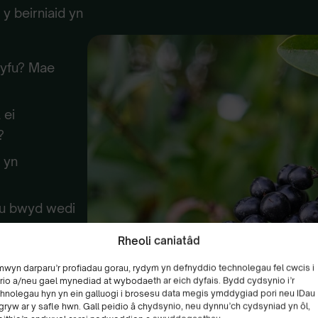
y beirniaid yn
dyfu? Mae
 ei
?
 yn
fu bwyd wedi
Rheoli caniatâd
ll i dyfu eu
mwyn darparu’r profiadau gorau, rydym yn defnyddio technolegau fel cwcis i
rio a/neu gael mynediad at wybodaeth ar eich dyfais. Bydd cydsynio i’r
hnolegau hyn yn ein galluogi i brosesu data megis ymddygiad pori neu IDau
wyd wedi’i
gryw ar y safle hwn. Gall peidio â chydsynio, neu dynnu’ch cydsyniad yn ôl,