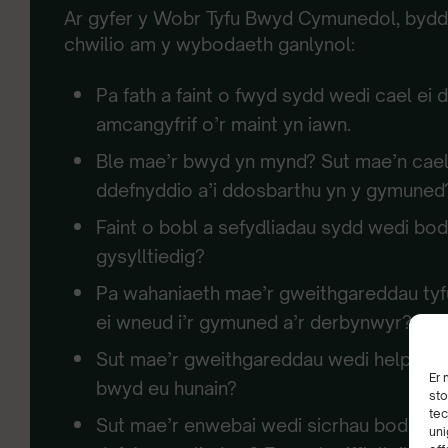
Ar gyfer y Wobr Tyfu Bwyd Cymunedol, bydd 
chwilio am y wybodaeth ganlynol:
Pa fath a faint o fwyd sydd wedi cael ei 
amcangyfrif o’r maint yn iawn.
Ble mae’r bwyd yn mynd? Sut mae’n cael
ddefnyddio a’i ddosbarthu yn y gymuned
Faint o bobl a sefydliadau sydd wedi bod
gysylltiedig?
Pa wahaniaeth mae’r gweithgareddau ty
ei wneud i’r gymuned a’r derbynwyr?
Sut mae’r gweithgareddau wedi helpu erai
Er 
bwyd eu hunain?
sto
tec
Sut mae’r enwebai wedi sicrhau bod y b
uni