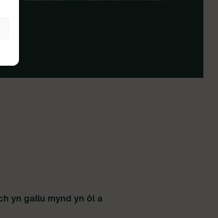
h yn gallu mynd yn ôl a