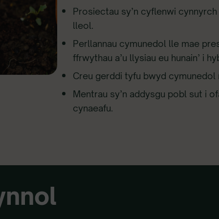
Prosiectau sy’n cyflenwi cynnyrch
lleol.
Perllannau cymunedol lle mae pres
ffrwythau a’u llysiau eu hunain’ i hy
Creu gerddi tyfu bwyd cymunedol
Mentrau sy’n addysgu pobl sut i ofa
cynaeafu.
ynnol