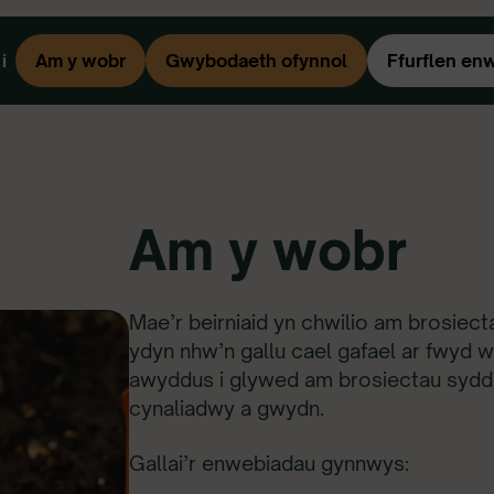
i
Am y wobr
Gwybodaeth ofynnol
Ffurflen en
Am y wobr
Mae’r beirniaid yn chwilio am brosiec
ydyn nhw’n gallu cael gafael ar fwyd w
awyddus i glywed am brosiectau sydd
cynaliadwy a gwydn.
Gallai’r enwebiadau gynnwys: