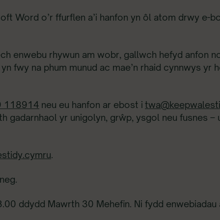
t Word o’r ffurflen a’i hanfon yn ôl atom drwy e-bos
fech enwebu rhywun am wobr, gallwch hefyd anfon no
 fod yn fwy na phum munud ac mae’n rhaid cynnwys yr 
9 118914
neu eu hanfon ar ebost i
twa@keepwalesti
ith gadarnhaol yr unigolyn, grŵp, ysgol neu fusnes – u
stidy.cymru
.
neg.
8.00 ddydd Mawrth 30 Mehefin. Ni fydd enwebiadau a