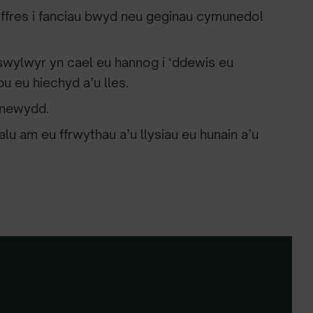
 ffres i fanciau bwyd neu geginau cymunedol
wylwyr yn cael eu hannog i ‘ddewis eu
bu eu hiechyd a’u lles.
 newydd.
lu am eu ffrwythau a’u llysiau eu hunain a’u