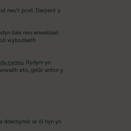
t neu’r post. Darperir y
dyn llais neu enwebiad
holl wybodaeth
dy.cymru
. Rydym yn
nwaith eto, gellir anfon y
 dderbynnir ar ôl hyn yn