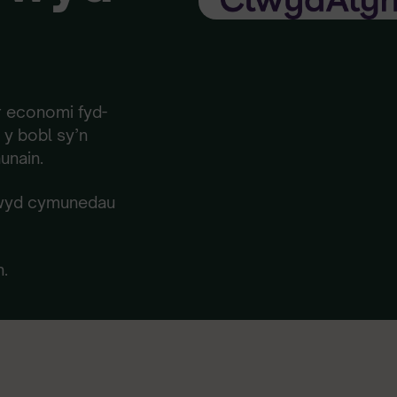
r economi fyd-
y bobl sy’n
hunain.
bwyd cymunedau
n.