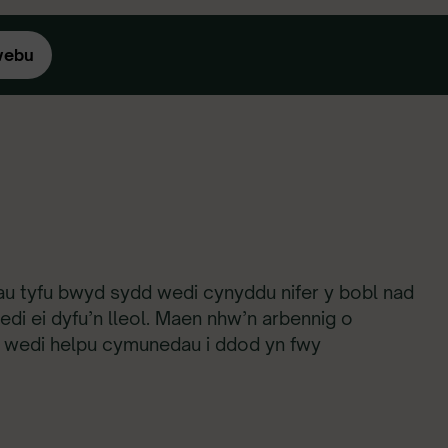
webu
tau tyfu bwyd sydd wedi cynyddu nifer y bobl nad
edi ei dyfu’n lleol. Maen nhw’n arbennig o
 wedi helpu cymunedau i ddod yn fwy