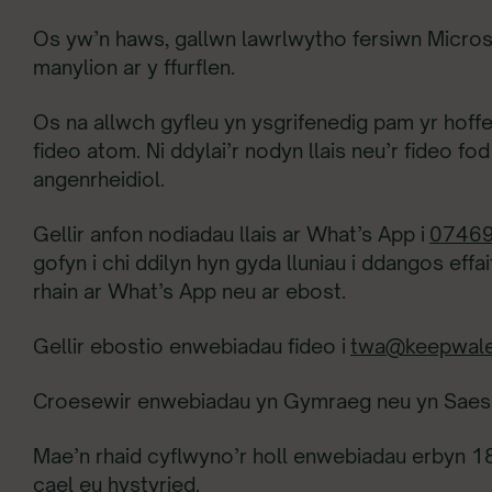
Os yw’n haws, gallwn lawrlwytho fersiwn Microsof
manylion ar y ffurflen.
Os na allwch gyfleu yn ysgrifenedig pam yr hof
fideo atom. Ni ddylai’r nodyn llais neu’r fideo
angenrheidiol.
Gellir anfon nodiadau llais ar What’s App i
0746
gofyn i chi ddilyn hyn gyda lluniau i ddangos effa
rhain ar What’s App neu ar ebost.
Gellir ebostio enwebiadau fideo i
twa@keepwale
Croesewir enwebiadau yn Gymraeg neu yn Saes
Mae’n rhaid cyflwyno’r holl enwebiadau erbyn 1
cael eu hystyried.