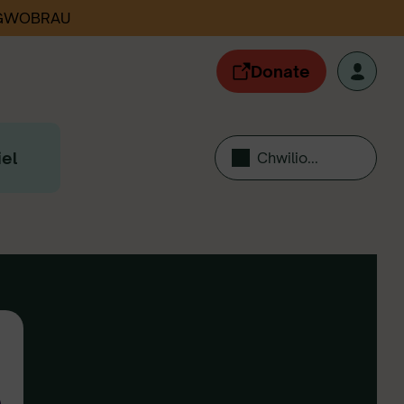
 GWOBRAU
Donate
el
Chwilio...