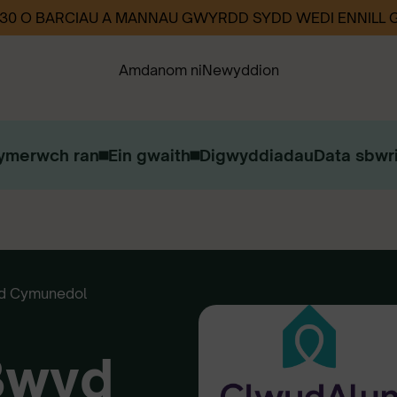
330 O BARCIAU A MANNAU GWYRDD SYDD WEDI ENNILL
Amdanom ni
Newyddion
ymerwch ran
Ein gwaith
Digwyddiadau
Data sbwri
Ein Strategaeth
Ein Heffaith
Cysylltwch â ni
Gweithio i ni
d Cymunedol
Bwyd