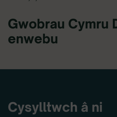
Gwobrau Cymru D
enwebu
Cysylltwch â ni