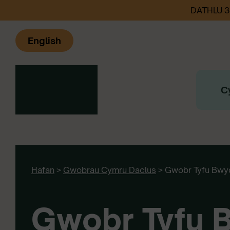
DATHLU 
English
C
Hafan
>
Gwobrau Cymru Daclus
>
Gwobr Tyfu Bwy
Gwobr Tyfu 