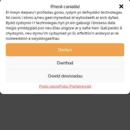
Rheoli caniatâd
Er mwyn darparu’r profiadau gorau, rydym yn defnyddio technolegau
fel cwcis i storio a/neu gael mynediad at wybodaeth ar eich dyfais.
Bydd cydsynio i’r technolegau hyn yn ein galluogi i brosesu data
megis ymddygiad pori neu IDau unigryw ar y safle hwn. Gall peidio â
chydsynio, neu dynnu’ch cydsyniad yn ôl, effeithio’n andwyol ar rai
nodweddion a swyddogaethau.
Derbyn
Gwrthod
Gweld dewisiadau
Polisi cwcis
Polisi Preifatrwydd