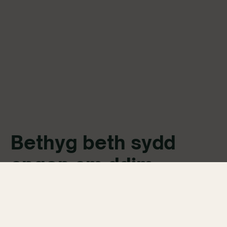
Bethyg beth sydd
angen am ddim
Mae ein ‘benthycwyr’ i gyd yn cael canllawiau iechyd
a diogelwch ac mae’n rhaid iddynt lenwi asesiad risg
cyflym a llofnodi cytundeb llogi offer codi sbwriel.