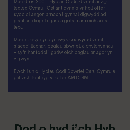
Mae dros 200 o Hybiau Codi Sbwriel ar agor
ledled Cymru. Gallant gynnig yr holl offer
sydd ei angen arnoch i gynnal digwyddiad
glanhau diogel i garu a gofalu am eich ardal
leol.
Mae’r pecyn yn cynnwys codwyr sbwriel,
siacedi llachar, bagiau sbwriel, a chylchynnau
– sy’n hanfodol i gadw eich bagiau ar agor yn
y gwynt.
Ewch i un o Hybiau Codi Sbwriel Caru Cymru a
gallwch fenthyg yr offer AM DDIM!
Dod o hyd i’ch Hyb