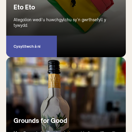
Eto Eto
Ategolion wedi’u huwchgylchu sy’n gwrthsefyll y
tywydd.
Cysylltwch â ni
Grounds for Good