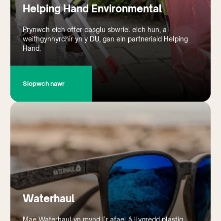
Helping Hand Environmental
Prynwch eich offer casglu sbwriel eich hun, a
weithgynhyrchir yn y DU, gan ein partneriaid Helping
Hand.
Siopwch nawr
Waterhaul
Mae Waterhaul yn mynd i’r afael â llygredd plastig