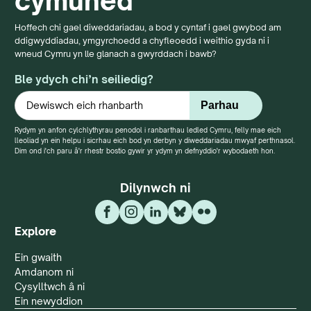
cymuned
Hoffech chi gael diweddariadau, a bod y cyntaf i gael gwybod am
ddigwyddiadau, ymgyrchoedd a chyfleoedd i weithio gyda ni i
wneud Cymru yn lle glanach a gwyrddach i bawb?
Ble ydych chi’n seiliedig?
Rydym yn anfon cylchlythyrau penodol i ranbarthau ledled Cymru, felly mae eich
lleoliad yn ein helpu i sicrhau eich bod yn derbyn y diweddariadau mwyaf perthnasol.
Dim ond i'ch paru â'r rhestr bostio gywir yr ydym yn defnyddio'r wybodaeth hon.
Dilynwch ni
Explore
Ein gwaith
Amdanom ni
Cysylltwch â ni
Ein newyddion