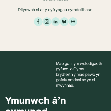
Dilynwch ni ar y cyfryngau cymdeithasol
Mae gennym weledigaeth
gyfunol o Gymru
brydferth y mae pawb yn
gofalu amdani ac yn ei
mwynhau.
Ymunwch â’n