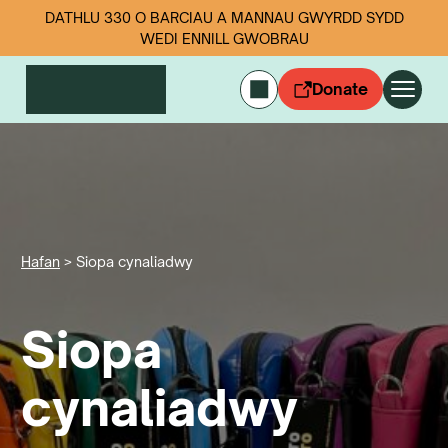
DATHLU 330 O BARCIAU A MANNAU GWYRDD SYDD
WEDI ENNILL GWOBRAU
Donate
ENGLISH
Mewngofnodi
Cymerwch ran
Ein gwaith
Digwyddiadau
Hafan
>
Siopa cynaliadwy
Data sbwriel
Siopa
Amdanom ni
Newyddion
Dilynwch ni
cynaliadwy