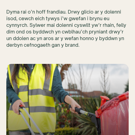
Dyma rai o’n hoff frandiau. Drwy glicio ar y dolenni
isod, cewch eich tywys i’w gwefan i brynu eu
cynnyrch. Sylwer mai dolenni cyswllt yw’r rhain, felly
dim ond os byddwch yn cwblhau’ch pryniant drwy’r
un ddolen ac yn aros ar y wefan honno y byddwn yn
derbyn cefnogaeth gan y brand.