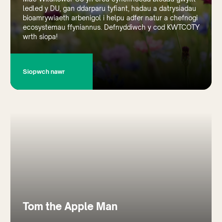
ledled y DU, gan ddarparu tyfiant, hadau a datrysiadau
bioamrywiaeth arbenigol i helpu adfer natur a chefnogi
ecosystemau ffyniannus. Defnyddiwch y cod KWTCOTY
wrth siopa!
Siopwch nawr
Tom the Apple Man