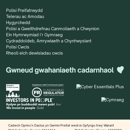
Polisi Preifatrwydd
Telerau ac Amodau
Hygyrchedd
Polisi a Gweithdrefnau Canmoliaeth a Chwynion
Ein Hymrwymiad i’r Gymraeg
Cydraddoldeb, Amrywiaeth a Chynhwysiant
Polisi Cwcis
Rheoli eich dewisiadau cwcis
Cadwch Gymru’n Daclus yn Gwmni Preifat wedi ei Gyfyngu trwy Warant