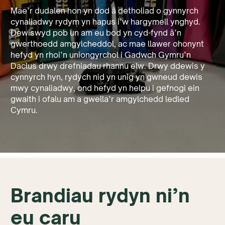
Mae’r dudalen hon yn dod â detholiad o gynnyrch
cynaliadwy rydym yn hapus i’w hargymell ynghyd.
Dewiswyd pob un am eu bod yn cyd-fynd â’n
gwerthoedd amgylcheddol, ac mae llawer ohonynt
hefyd yn rhoi’n uniongyrchol i Gadwch Gymru’n
Daclus drwy drefniadau rhannu elw. Drwy ddewis y
cynnyrch hyn, rydych nid yn unig yn gwneud dewis
mwy cynaliadwy, ond hefyd yn helpu i gefnogi ein
gwaith i ofalu am a gwella’r amgylchedd ledled
Cymru.
Brandiau rydyn ni’n
eu caru