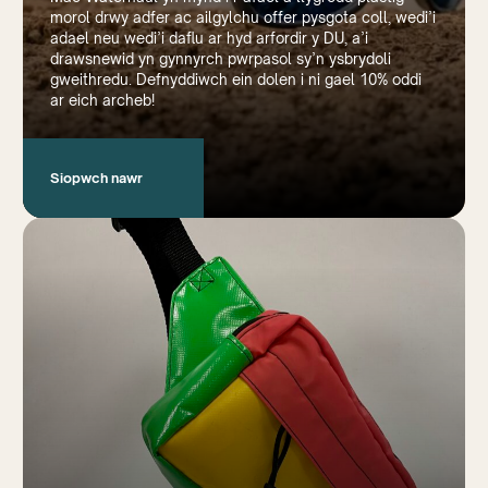
morol drwy adfer ac ailgylchu offer pysgota coll, wedi’i
adael neu wedi’i daflu ar hyd arfordir y DU, a’i
drawsnewid yn gynnyrch pwrpasol sy’n ysbrydoli
gweithredu. Defnyddiwch ein dolen i ni gael 10% oddi
ar eich archeb!
Siopwch nawr