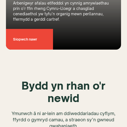
Arbenigwyr afalau etifeddol yn cynnig amrywiaethau
prin o’r ffin rhwng Cymru–Lloegr a chasgliad
cenedlaethol yw tyfu’n organig mewn perllannau,
ffermydd a gerddi cartref.
Siopwch nawr
Bydd yn rhan o'r
newid
Ymunwch â ni ar-lein am ddiweddariadau cyflym,
ffyrdd o gymryd camau, a straeon sy’n gwneud
gwahaniaeth.