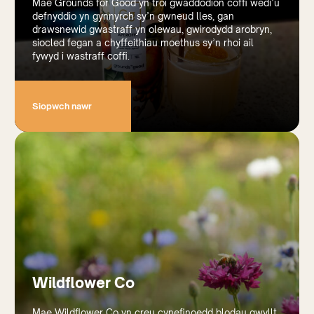
Mae Grounds for Good yn troi gwaddodion coffi wedi’u
defnyddio yn gynnyrch sy’n gwneud lles, gan
drawsnewid gwastraff yn olewau, gwirodydd arobryn,
siocled fegan a chyffeithiau moethus sy’n rhoi ail
fywyd i wastraff coffi.
Siopwch nawr
Wildflower Co
Mae Wildflower Co yn creu cynefinoedd blodau gwyllt