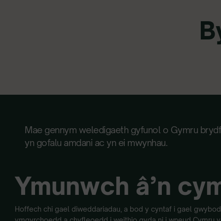
B
Mae gennym weledigaeth gyfunol o Gymru bryd
yn gofalu amdani ac yn ei mwynhau.
Ymunwch â’n cy
Hoffech chi gael diweddariadau, a bod y cyntaf i gael gwyb
ymgyrchoedd a chyfleoedd i weithio gyda ni i wneud Cymru yn