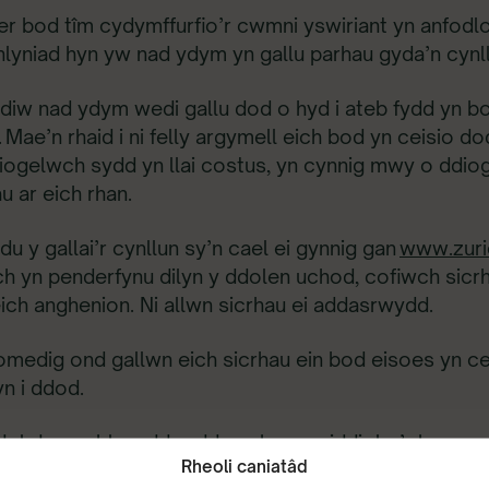
 bod tîm cydymffurfio’r cwmni yswiriant yn anfodl
lyniad hyn yw nad ydym yn gallu parhau gyda’n cynl
diw nad ydym wedi gallu dod o hyd i ateb fydd yn b
 Mae’n rhaid i ni felly argymell eich bod yn ceisio do
 diogelwch sydd yn llai costus, yn cynnig mwy o ddi
u ar eich rhan.
u y gallai’r cynllun sy’n cael ei gynnig gan
www.zuric
 yn penderfynu dilyn y ddolen uchod, cofiwch sicr
eich anghenion. Ni allwn sicrhau ei addasrwydd.
edig ond gallwn eich sicrhau ein bod eisoes yn ce
n i ddod.
dol dros y blynyddoedd yn rhan greiddiol o’r hyn 
Rheoli caniatâd
hau i gydweithio a chyflawni ein gweledigaeth o Gy