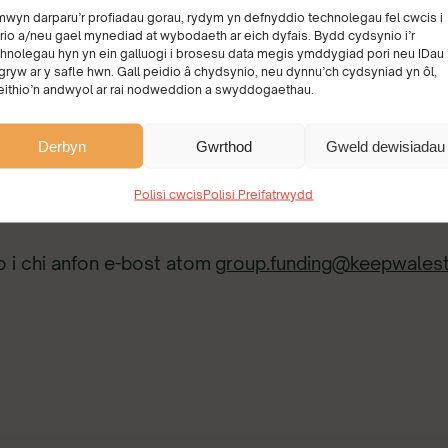
mwyn darparu’r profiadau gorau, rydym yn defnyddio technolegau fel cwcis i
rio a/neu gael mynediad at wybodaeth ar eich dyfais. Bydd cydsynio i’r
hnolegau hyn yn ein galluogi i brosesu data megis ymddygiad pori neu IDau
fwn ddweud ‘Diolch o galon’ i chi am y gwaith anhyg
gryw ar y safle hwn. Gall peidio â chydsynio, neu dynnu’ch cydsyniad yn ôl,
hi’n ei roi i ni yn dangos faint sy’n cael ei gyflawni.
eithio’n andwyol ar rai nodweddion a swyddogaethau.
l elusen (felly byddwn wrth ein bodd pe byddech yn pa
Derbyn
Gwrthod
Gweld dewisiadau
i helpu felly cofiwch gysylltu â nhw, a chofiwch g
Polisi cwcis
Polisi Preifatrwydd
 i chi anfon e-bost atom
group.funding@keepwales