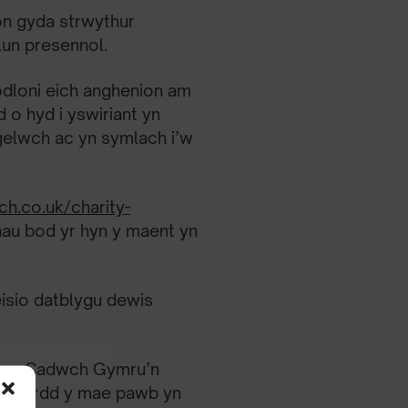
on gyda strwythur
lun presennol.
odloni eich anghenion am
d o hyd i yswiriant yn
ogelwch ac yn symlach i’w
h.co.uk/charity-
hau bod yr hyn y maent yn
isio datblygu dewis
y mae Cadwch Gymru’n
mru hardd y mae pawb yn