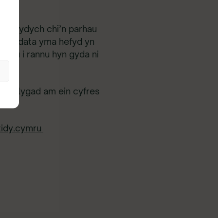
oel rydych chi’n parhau
 Mae’r data yma hefyd yn
rhau i rannu hyn gyda ni
adw llygad am ein cyfres
tidy.cymru