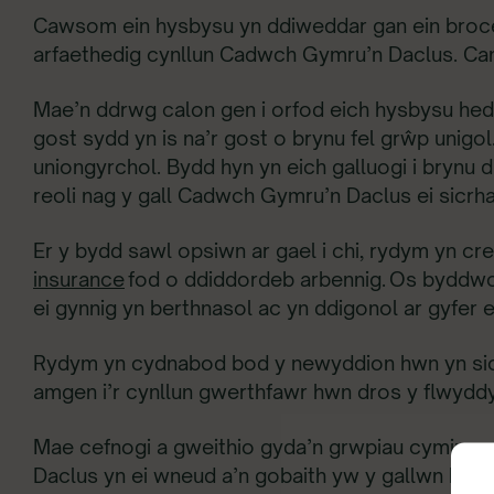
Cawsom ein hysbysu yn ddiweddar gan ein brocer
arfaethedig cynllun Cadwch Gymru’n Daclus. Can
Mae’n ddrwg calon gen i orfod eich hysbysu hed
gost sydd yn is na’r gost o brynu fel grŵp unigol.
uniongyrchol. Bydd hyn yn eich galluogi i brynu
reoli nag y gall Cadwch Gymru’n Daclus ei sicrha
Er y bydd sawl opsiwn ar gael i chi, rydym yn cred
insurance
fod o ddiddordeb arbennig. Os byddwch
ei gynnig yn berthnasol ac yn ddigonol ar gyfer 
Rydym yn cydnabod bod y newyddion hwn yn siom
amgen i’r cynllun gwerthfawr hwn dros y flwyddy
Mae cefnogi a gweithio gyda’n grwpiau cymiune
Daclus yn ei wneud a’n gobaith yw y gallwn bar