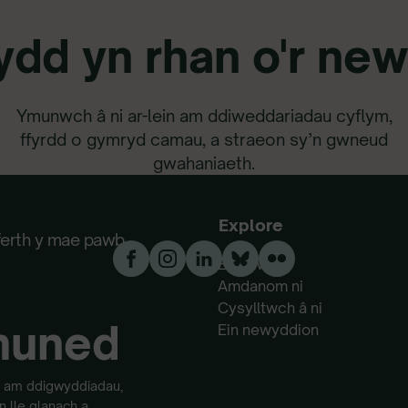
ydd yn rhan o'r new
Ymunwch â ni ar-lein am ddiweddariadau cyflym,
ffyrdd o gymryd camau, a straeon sy’n gwneud
gwahaniaeth.
Dilynwch ni ar y cyfryngau cymdeithasol
Explore
ferth y mae pawb
Ein gwaith
Amdanom ni
Cysylltwch â ni
muned
Ein newyddion
od am ddigwyddiadau,
 lle glanach a