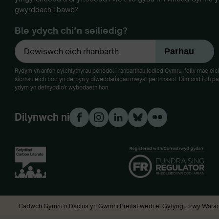
gwyrddach i bawb?
Ble ydych chi’n seiliedig?
Rydym yn anfon cylchlythyrau penodol i ranbarthau ledled Cymru, felly mae eich 
sicrhau eich bod yn derbyn y diweddariadau mwyaf perthnasol. Dim ond i'ch paru
ydym yn defnyddio'r wybodaeth hon.
Dilynwch ni
Cadwch Gymru’n Daclus yn Gwmni Preifat wedi ei Gyfyngu trwy Waran