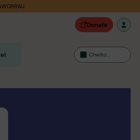
 GWOBRAU
Donate
el
Chwilio...