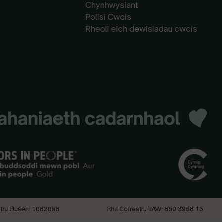
Chynhwysiant
Polisi Cwcis
Rheoli eich dewisiadau cwcis
stru Elusen: 1082058
Rhif Cofrestru TAW: 850 3958 13