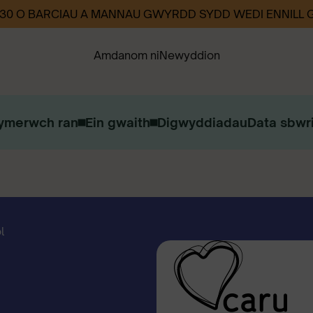
330 O BARCIAU A MANNAU GWYRDD SYDD WEDI ENNILL
Amdanom ni
Newyddion
ymerwch ran
Ein gwaith
Digwyddiadau
Data sbwri
Ein Strategaeth
Ein Heffaith
Cysylltwch â ni
Gweithio i ni
l