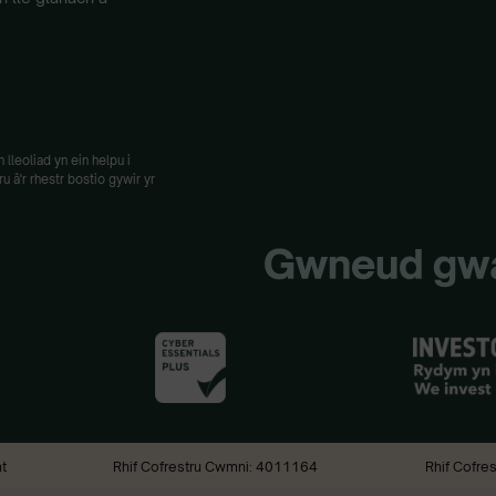
lleoliad yn ein helpu i
 â'r rhestr bostio gywir yr
t
Rhif Cofrestru Cwmni: 4011164
Rhif Cofre