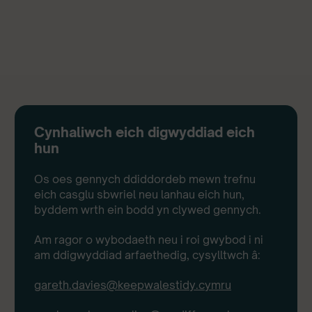
Cynhaliwch eich digwyddiad eich
hun
Os oes gennych ddiddordeb mewn trefnu
eich casglu sbwriel neu lanhau eich hun,
byddem wrth ein bodd yn clywed gennych.
Am ragor o wybodaeth neu i roi gwybod i ni
am ddigwyddiad arfaethedig, cysylltwch â:
gareth.davies@keepwalestidy.cymru