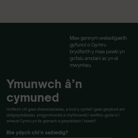
Mae gennym weledigaeth
gyfunol o Gymru
brydferth y mae pawb yn
gofalu amdani ac yn ei
mwynhau.
Ymunwch â’n
cymuned
Hoffech chi gael diweddariadau, a bod y cyntaf i gael gwybod am
ddigwyddiadau, ymgyrchoedd a chyfleoedd i weithio gyda ni i
wneud Cymru yn lle glanach a gwyrddach i bawb?
Ble ydych chi’n seiliedig?