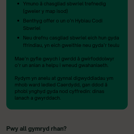
Ymuno â chasgliad sbwriel trefnedig
(gweler y map isod)
Benthyg offer o un o’n Hybiau Codi
Sbwriel
Neu drefnu casgliad sbwriel eich hun gyda
ffrindiau, yn eich gweithle neu gyda’r teulu
Mae’n gyfle gwych i gwrdd â gwirfoddolwyr
o’r un anian a helpu i wneud gwahaniaeth.
Rydym yn anelu at gynnal digwyddiadau ym
mhob ward ledled Caerdydd, gan ddod â
phobl ynghyd gyda nod cyffredin: dinas
lanach a gwyrddach.
Pwy all gymryd rhan?