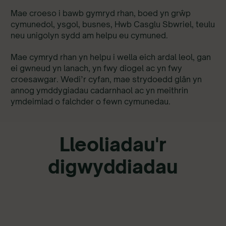
Mae croeso i bawb gymryd rhan, boed yn grŵp
cymunedol, ysgol, busnes, Hwb Casglu Sbwriel, teulu
neu unigolyn sydd am helpu eu cymuned.
Mae cymryd rhan yn helpu i wella eich ardal leol, gan
ei gwneud yn lanach, yn fwy diogel ac yn fwy
croesawgar. Wedi’r cyfan, mae strydoedd glân yn
annog ymddygiadau cadarnhaol ac yn meithrin
ymdeimlad o falchder o fewn cymunedau.
Lleoliadau'r
digwyddiadau