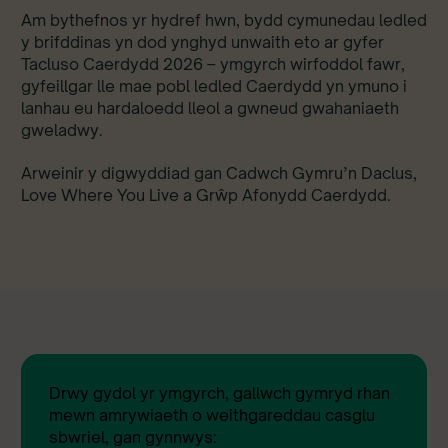
Am bythefnos yr hydref hwn, bydd cymunedau ledled
y brifddinas yn dod ynghyd unwaith eto ar gyfer
Tacluso Caerdydd 2026 – ymgyrch wirfoddol fawr,
gyfeillgar lle mae pobl ledled Caerdydd yn ymuno i
lanhau eu hardaloedd lleol a gwneud gwahaniaeth
gweladwy.
Arweinir y digwyddiad gan Cadwch Gymru’n Daclus,
Love Where You Live a Grŵp Afonydd Caerdydd.
Drwy gydol yr ymgyrch, gallwch gymryd rhan
mewn amrywiaeth o weithgareddau casglu
sbwriel, gan gynnwys: