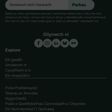
Rydym yn anfon cylchlythyrau penodol i ranbarthau ledled Cymru, felly mae eich
lleoliad yn ein helpu i sicrhau eich bod yn derbyn y diweddariadau mwyaf perthnasol.
Dim ond i'ch paru â'r rhestr bostio gywir yr ydym yn defnyddio'r wybodaeth hon.
Dilynwch ni
Explore
Ein gwaith
Amdanom ni
Cysylltwch â ni
Ein newyddion
Polisi Preifatrwydd
Telerau ac Amodau
Hygyrchedd
Polisi a Gweithdrefnau Canmoliaeth a Chwynion
Ein Hymrwymiad i’r Gymraeg