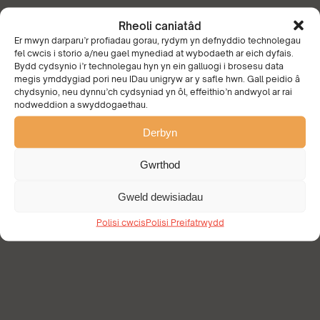
Rheoli caniatâd
Er mwyn darparu’r profiadau gorau, rydym yn defnyddio technolegau
fel cwcis i storio a/neu gael mynediad at wybodaeth ar eich dyfais.
Bydd cydsynio i’r technolegau hyn yn ein galluogi i brosesu data
megis ymddygiad pori neu IDau unigryw ar y safle hwn. Gall peidio â
chydsynio, neu dynnu’ch cydsyniad yn ôl, effeithio’n andwyol ar rai
nodweddion a swyddogaethau.
Derbyn
Gwrthod
Gweld dewisiadau
Polisi cwcis
Polisi Preifatrwydd