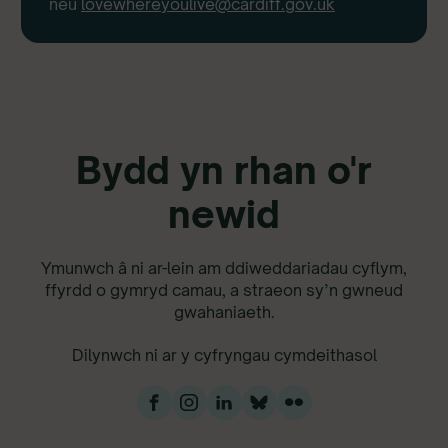
neu
lovewhereyoulive@cardiff.gov.uk
Bydd yn rhan o'r
newid
Ymunwch â ni ar-lein am ddiweddariadau cyflym,
ffyrdd o gymryd camau, a straeon sy’n gwneud
gwahaniaeth.
Dilynwch ni ar y cyfryngau cymdeithasol