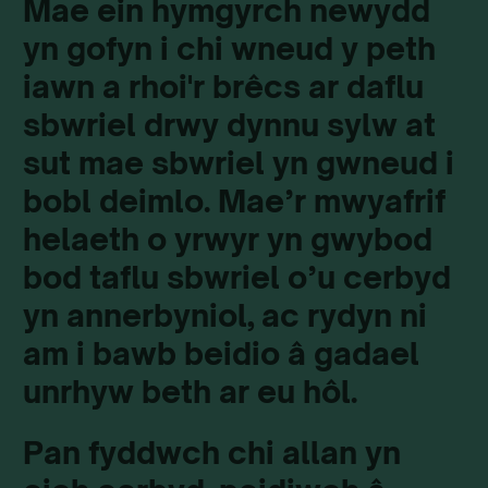
Mae ein hymgyrch newydd
yn gofyn i chi wneud y peth
iawn a rhoi'r brêcs ar daflu
sbwriel drwy dynnu sylw at
sut mae sbwriel yn gwneud i
bobl deimlo. Mae’r mwyafrif
helaeth o yrwyr yn gwybod
bod taflu sbwriel o’u cerbyd
yn annerbyniol, ac rydyn ni
am i bawb beidio â gadael
unrhyw beth ar eu hôl.
Pan fyddwch chi allan yn