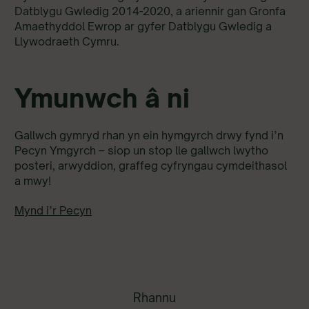
Datblygu Gwledig 2014-2020, a ariennir gan Gronfa
Amaethyddol Ewrop ar gyfer Datblygu Gwledig a
Llywodraeth Cymru.
Ymunwch â ni
Gallwch gymryd rhan yn ein hymgyrch drwy fynd i’n
Pecyn Ymgyrch – siop un stop lle gallwch lwytho
posteri, arwyddion, graffeg cyfryngau cymdeithasol
a mwy!
Mynd i’r Pecyn
Rhannu