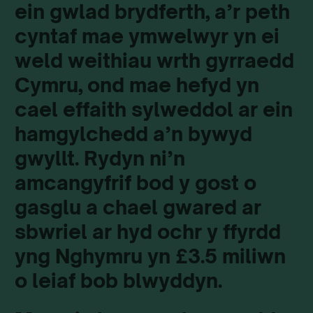
ein gwlad brydferth, a’r peth
cyntaf mae ymwelwyr yn ei
weld weithiau wrth gyrraedd
Cymru, ond mae hefyd yn
cael effaith sylweddol ar ein
hamgylchedd a’n bywyd
gwyllt. Rydyn ni’n
amcangyfrif bod y gost o
gasglu a chael gwared ar
sbwriel ar hyd ochr y ffyrdd
yng Nghymru yn £3.5 miliwn
o leiaf bob blwyddyn.