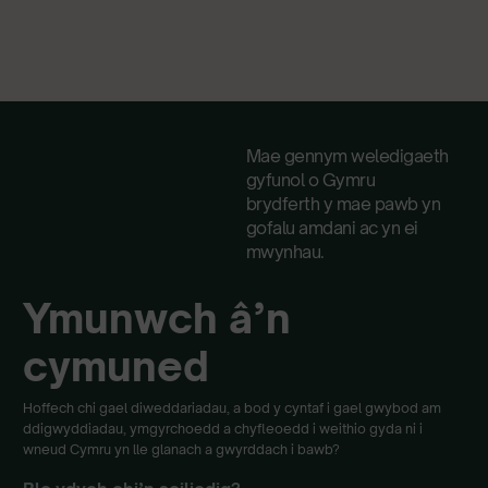
Mae gennym weledigaeth
gyfunol o Gymru
brydferth y mae pawb yn
gofalu amdani ac yn ei
mwynhau.
Ymunwch â’n
cymuned
Hoffech chi gael diweddariadau, a bod y cyntaf i gael gwybod am
ddigwyddiadau, ymgyrchoedd a chyfleoedd i weithio gyda ni i
wneud Cymru yn lle glanach a gwyrddach i bawb?