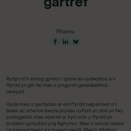
gartref
Rhannu
Rydyn ni’n annog gyrwyr i gadw eu cydwybod a’n
ffyrdd yn glir fel rhan o ymgyrch genedlaethol
newydd.
Gyda mwy o gerbydau ar ein ffyrdd nag erioed o’r
blaen ac arferion bwyta prydau cyflym yn dod yn fwy
poblogaidd, mae sbwriel ar hyd ochr y ffyrdd yn
broblem gynyddol yng Nghymru. Mae’n achosi niwed
i’n hamgylchedd a’n bywyd gwyllt. Mae’n difetha’r