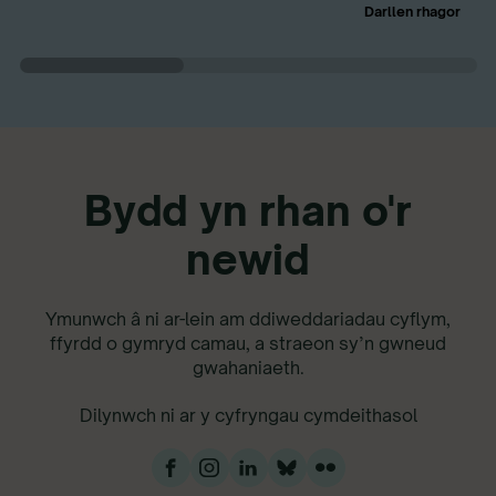
Darllen rhagor
Bydd yn rhan o'r
newid
Ymunwch â ni ar-lein am ddiweddariadau cyflym,
ffyrdd o gymryd camau, a straeon sy’n gwneud
gwahaniaeth.
Dilynwch ni ar y cyfryngau cymdeithasol