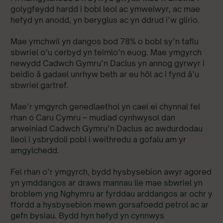
golygfeydd hardd i bobl leol ac ymwelwyr, ac mae
hefyd yn anodd, yn beryglus ac yn ddrud i’w glirio.
Mae ymchwil yn dangos bod 78% o bobl sy’n taflu
sbwriel o’u cerbyd yn teimlo’n euog. Mae ymgyrch
newydd Cadwch Gymru’n Daclus yn annog gyrwyr i
beidio â gadael unrhyw beth ar eu hôl ac i fynd â’u
sbwriel gartref.
Mae’r ymgyrch genedlaethol yn cael ei chynnal fel
rhan o Caru Cymru – mudiad cynhwysol dan
arweiniad Cadwch Gymru’n Daclus ac awdurdodau
lleol i ysbrydoli pobl i weithredu a gofalu am yr
amgylchedd.
Fel rhan o’r ymgyrch, bydd hysbysebion awyr agored
yn ymddangos ar draws mannau lle mae sbwriel yn
broblem yng Nghymru ar fyrddau arddangos ar ochr y
ffordd a hysbysebion mewn gorsafoedd petrol ac ar
gefn bysiau. Bydd hyn hefyd yn cynnwys