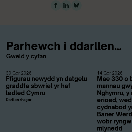
Parhewch i ddarllen...
Gweld y cyfan
30 Gor 2026
14 Gor 2026
Ffigurau newydd yn datgelu
Mae 330 o b
graddfa sbwriel yr haf
mannau gwy
ledled Cymru
Nghymru, y 
erioed, wed
Darllen rhagor
cydnabod y
Baner Werdd
wobr ryngwl
mlynedd