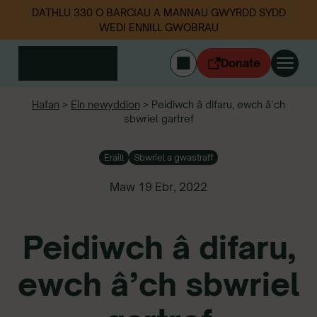
DATHLU 330 O BARCIAU A MANNAU GWYRDD SYDD
WEDI ENNILL GWOBRAU
Donate
ENGLISH
Hafan
>
Ein newyddion
>
Peidiwch â difaru, ewch â’ch
sbwriel gartref
Mewngofnodi
Cymerwch ran
Eraill
Sbwriel a gwastraff
Ein gwaith
Digwyddiadau
Maw 19 Ebr, 2022
Data sbwriel
Peidiwch â difaru,
Amdanom ni
Newyddion
ewch â’ch sbwriel
Dilynwch ni