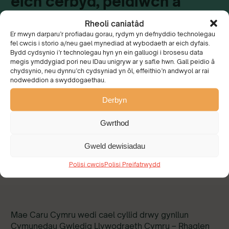
eich cerbyd, peidiwch â
gadael unrhyw beth ar eich
Rheoli caniatâd
ôl. Cadwch eich cydwybod
Er mwyn darparu’r profiadau gorau, rydym yn defnyddio technolegau
fel cwcis i storio a/neu gael mynediad at wybodaeth ar eich dyfais.
a’n ffyrdd yn glir drwy fynd
Bydd cydsynio i’r technolegau hyn yn ein galluogi i brosesu data
megis ymddygiad pori neu IDau unigryw ar y safle hwn. Gall peidio â
â’ch sbwriel gartref neu ei
chydsynio, neu dynnu’ch cydsyniad yn ôl, effeithio’n andwyol ar rai
nodweddion a swyddogaethau.
roi yn y bin agosaf.
Derbyn
Dywedodd Lesley Jones, Prif Weithredwr
Gwrthod
Cadwch Gymru'n Daclus
Gweld dewisiadau
Polisi cwcis
Polisi Preifatrwydd
Mae Caru Cymru wedi cael cyllid drwy gynllun
Cymunedau Gwledig Llywodraeth Cymru – Rhaglen