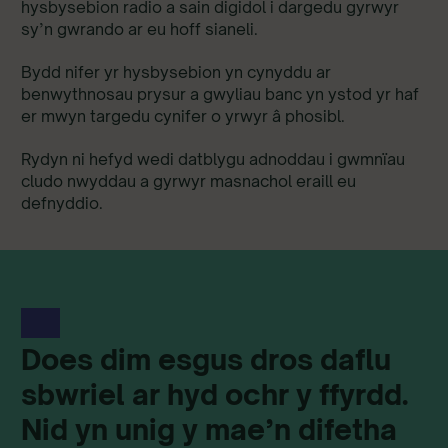
hysbysebion radio a sain digidol i dargedu gyrwyr
sy’n gwrando ar eu hoff sianeli.
Bydd nifer yr hysbysebion yn cynyddu ar
benwythnosau prysur a gwyliau banc yn ystod yr haf
er mwyn targedu cynifer o yrwyr â phosibl.
Rydyn ni hefyd wedi datblygu adnoddau i gwmnïau
cludo nwyddau a gyrwyr masnachol eraill eu
defnyddio.
Does dim esgus dros daflu
sbwriel ar hyd ochr y ffyrdd.
Nid yn unig y mae’n difetha