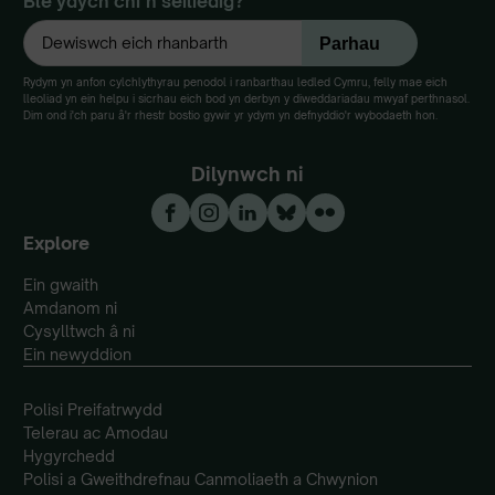
Ble ydych chi’n seiliedig?
Rydym yn anfon cylchlythyrau penodol i ranbarthau ledled Cymru, felly mae eich
lleoliad yn ein helpu i sicrhau eich bod yn derbyn y diweddariadau mwyaf perthnasol.
Dim ond i'ch paru â'r rhestr bostio gywir yr ydym yn defnyddio'r wybodaeth hon.
Dilynwch ni
Explore
Ein gwaith
Amdanom ni
Cysylltwch â ni
Ein newyddion
Polisi Preifatrwydd
Telerau ac Amodau
Hygyrchedd
Polisi a Gweithdrefnau Canmoliaeth a Chwynion