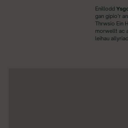
Enillodd
Ysgo
gan gipio’r 
Thrwsio Ein 
morwellt ac a
leihau allyri