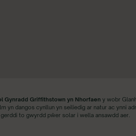
l Gynradd Griffithstown yn Nhorfaen
y wobr Glanh
film yn dangos cynllun yn seiliedig ar natur ac ynni
gerddi to gwyrdd pŵer solar i wella ansawdd aer.