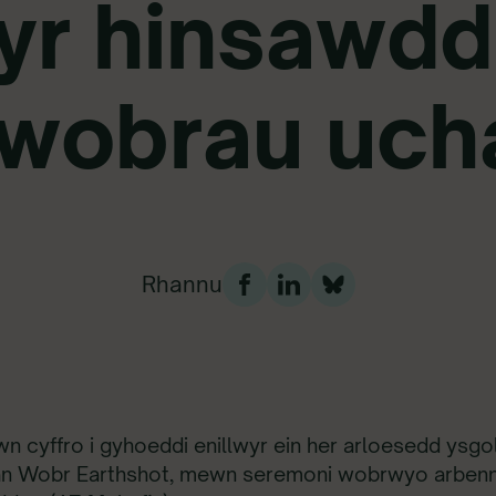
 yr hinsawdd 
wobrau uch
Rhannu
n cyffro i gyhoeddi enillwyr ein her arloesedd ysgol
an Wobr Earthshot, mewn seremoni wobrwyo arbenn