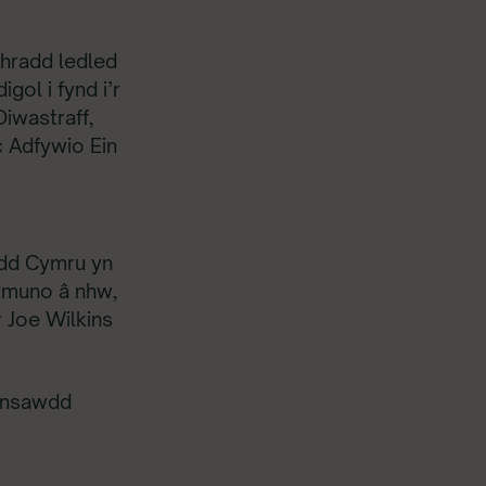
hradd ledled
ol i fynd i’r
Diwastraff,
c Adfywio Ein
wdd Cymru yn
ymuno â nhw,
 Joe Wilkins
Hinsawdd