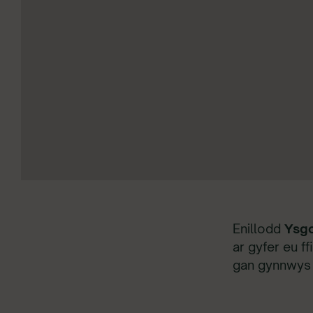
Enillodd
Ysgo
ar gyfer eu f
gan gynnwys 