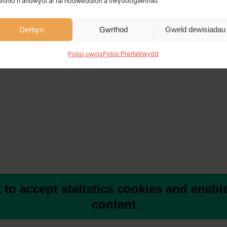
eithio’n andwyol ar rai nodweddion a swyddogaethau.
Derbyn
Gwrthod
Gweld dewisiadau
Polisi cwcis
Polisi Preifatrwydd
k to accept statistics cookies and enable
content