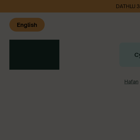
DATHLU 
English
C
Hafan