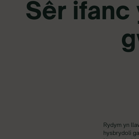
Sêr ifanc
g
Rydym yn llaw
hysbrydoli g