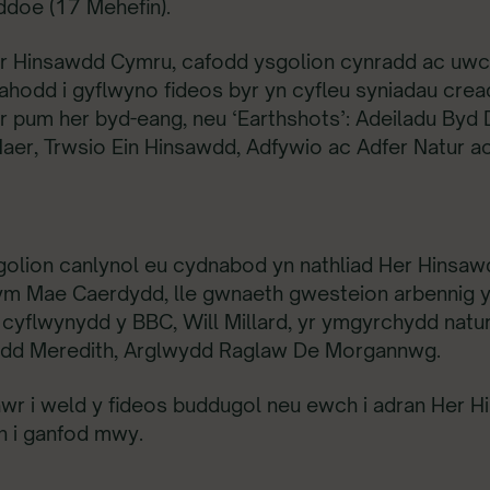
doe (17 Mehefin).
er Hinsawdd Cymru, cafodd ysgolion cynradd ac uwc
odd i gyflwyno fideos byr yn cyfleu syniadau creadig
’r pum her byd-eang, neu ‘Earthshots’: Adeiladu Byd 
aer, Trwsio Ein Hinsawdd, Adfywio ac Adfer Natur a
golion canlynol eu cydnabod yn nathliad Her Hinsa
ym Mae Caerdydd, lle gwnaeth gwesteion arbennig 
cyflwynydd y BBC, Will Millard, yr ymgyrchydd natur
udd Meredith, Arglwydd Raglaw De Morgannwg.
lawr i weld y fideos buddugol neu ewch i adran Her 
n i ganfod mwy.