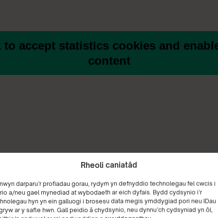
k to accept statistics cookies and enable
content
Rheoli caniatâd
mwyn darparu’r profiadau gorau, rydym yn defnyddio technolegau fel cwcis i
rio a/neu gael mynediad at wybodaeth ar eich dyfais. Bydd cydsynio i’r
hnolegau hyn yn ein galluogi i brosesu data megis ymddygiad pori neu IDau
gryw ar y safle hwn. Gall peidio â chydsynio, neu dynnu’ch cydsyniad yn ôl,