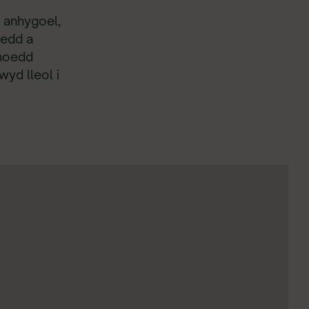
anhygoel,
oedd a
inoedd
yd lleol i