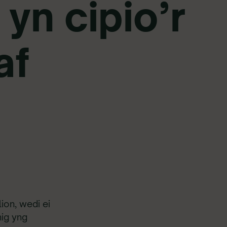
yn cipio’r
af
ion, wedi ei
ig yng