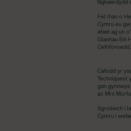
Nghaerdydd d
Fel rhan o H
Cymru eu gwah
afael ag un o
Glanhau Ein H
Cefnforoedd.
Cafodd yr ys
Techniquest 
gan gynnwys 
ac Mrs Morf
Sgroliwch i 
Cymru i wefa