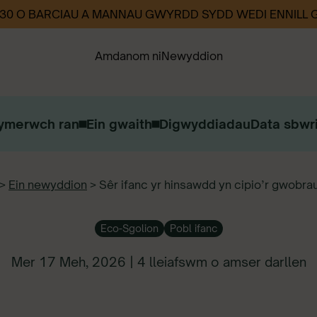
330 O BARCIAU A MANNAU GWYRDD SYDD WEDI ENNILL
Amdanom ni
Newyddion
ymerwch ran
Ein gwaith
Digwyddiadau
Data sbwri
Ein Strategaeth
Ein Heffaith
Cysylltwch â ni
>
Ein newyddion
>
Sêr ifanc yr hinsawdd yn cipio’r gwobra
Gweithio i ni
Eco-Sgolion
Pobl ifanc
Mer 17 Meh, 2026 |
4 lleiafswm o amser darllen