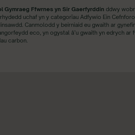
l Gymraeg Ffwrnes yn Sir Gaerfyrddin
ddwy wobr 
anrhydedd uchaf yn y categorïau Adfywio Ein Cefnfor
Hinsawdd. Canmolodd y beirniaid eu gwaith ar gynef
ngorfeydd eco, yn ogystal â’u gwaith yn edrych ar fw
adau carbon.