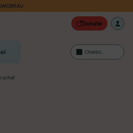
 GWOBRAU
Donate
el
Chwilio...
u uchaf