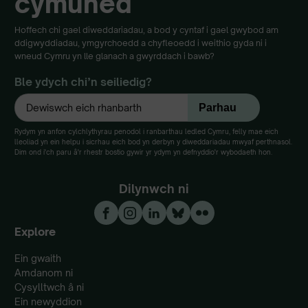
cymuned
Hoffech chi gael diweddariadau, a bod y cyntaf i gael gwybod am
ddigwyddiadau, ymgyrchoedd a chyfleoedd i weithio gyda ni i
wneud Cymru yn lle glanach a gwyrddach i bawb?
Ble ydych chi’n seiliedig?
Rydym yn anfon cylchlythyrau penodol i ranbarthau ledled Cymru, felly mae eich
lleoliad yn ein helpu i sicrhau eich bod yn derbyn y diweddariadau mwyaf perthnasol.
Dim ond i'ch paru â'r rhestr bostio gywir yr ydym yn defnyddio'r wybodaeth hon.
Dilynwch ni
Explore
Ein gwaith
Amdanom ni
Cysylltwch â ni
Ein newyddion