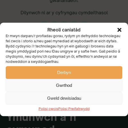
gwahaniaeth.
Dilynwch ni ar y cyfryngau cymdeithasol
Rheoli caniatâd
Er mwyn darparu’r profiadau gorau, rydym yn defnyddio technolegau
fel cwcis i storio a/neu gael mynediad at wybodaeth ar eich dyfais.
Bydd cydsynio i’r technolegau hyn yn ein galluogi i brosesu data
megis ymddygiad pori neu IDau unigryw ar y safle hwn. Gall peidio â
chydsynio, neu dynnu’ch cydsyniad yn ôl, effeithio’n andwyol ar rai
nodweddion a swyddogaethau.
Derbyn
Mae gennym weledigaeth
gyfunol o Gymru
Gwrthod
brydferth y mae pawb yn
gofalu amdani ac yn ei
Gweld dewisiadau
mwynhau.
Polisi cwcis
Polisi Preifatrwydd
Ymunwch â’n