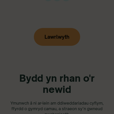
Lawrlwyth
Bydd yn rhan o'r
newid
Ymunwch â ni ar-lein am ddiweddariadau cyflym,
ffyrdd o gymryd camau, a straeon sy’n gwneud