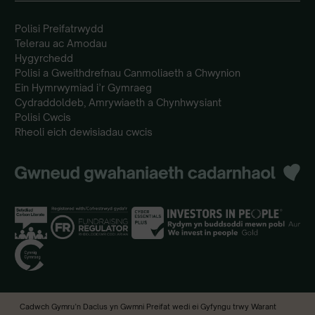
Polisi Preifatrwydd
Telerau ac Amodau
Hygyrchedd
Polisi a Gweithdrefnau Canmoliaeth a Chwynion
Ein Hymrwymiad i’r Gymraeg
Cydraddoldeb, Amrywiaeth a Chynhwysiant
Polisi Cwcis
Rheoli eich dewisiadau cwcis
Cadwch Gymru’n Daclus yn Gwmni Preifat wedi ei Gyfyngu trwy Warant