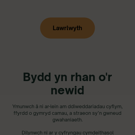
Lawrlwyth
Bydd yn rhan o'r
newid
Ymunwch â ni ar-lein am ddiweddariadau cyflym,
ffyrdd o gymryd camau, a straeon sy’n gwneud
gwahaniaeth.
Dilynwch ni ar y cyfryngau cymdeithasol