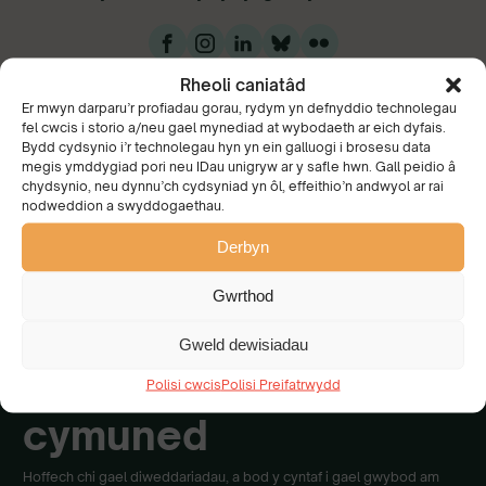
Rheoli caniatâd
Er mwyn darparu’r profiadau gorau, rydym yn defnyddio technolegau
fel cwcis i storio a/neu gael mynediad at wybodaeth ar eich dyfais.
Bydd cydsynio i’r technolegau hyn yn ein galluogi i brosesu data
megis ymddygiad pori neu IDau unigryw ar y safle hwn. Gall peidio â
chydsynio, neu dynnu’ch cydsyniad yn ôl, effeithio’n andwyol ar rai
nodweddion a swyddogaethau.
Mae gennym weledigaeth
Derbyn
gyfunol o Gymru
brydferth y mae pawb yn
Gwrthod
gofalu amdani ac yn ei
mwynhau.
Gweld dewisiadau
Ymunwch â’n
Polisi cwcis
Polisi Preifatrwydd
cymuned
Hoffech chi gael diweddariadau, a bod y cyntaf i gael gwybod am