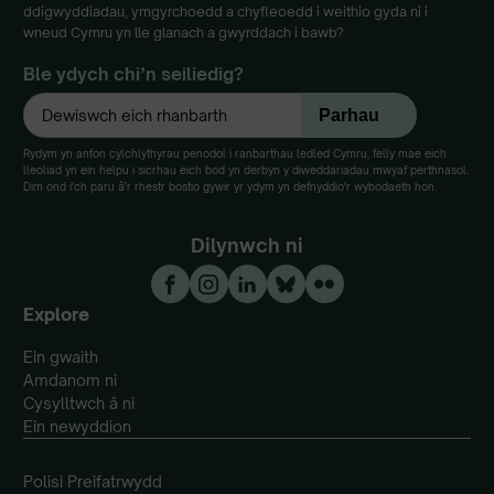
ddigwyddiadau, ymgyrchoedd a chyfleoedd i weithio gyda ni i
wneud Cymru yn lle glanach a gwyrddach i bawb?
Ble ydych chi’n seiliedig?
Rydym yn anfon cylchlythyrau penodol i ranbarthau ledled Cymru, felly mae eich
lleoliad yn ein helpu i sicrhau eich bod yn derbyn y diweddariadau mwyaf perthnasol.
Dim ond i'ch paru â'r rhestr bostio gywir yr ydym yn defnyddio'r wybodaeth hon.
Dilynwch ni
Explore
Ein gwaith
Amdanom ni
Cysylltwch â ni
Ein newyddion
Polisi Preifatrwydd