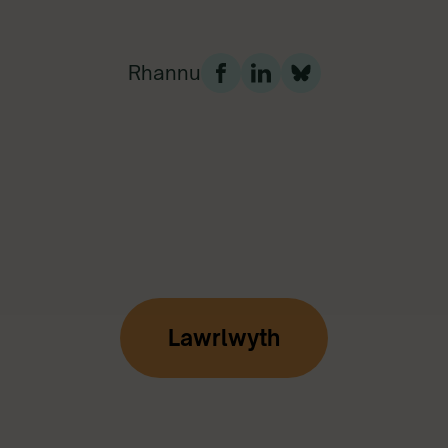
Rhannu
Lawrlwyth