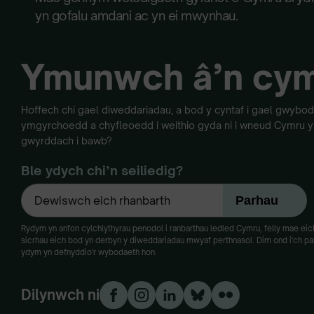
yn gofalu amdani ac yn ei mwynhau.
Ymunwch â’n cy
Hoffech chi gael diweddariadau, a bod y cyntaf i gael gwyb
ymgyrchoedd a chyfleoedd i weithio gyda ni i wneud Cymru yn
gwyrddach i bawb?
Ble ydych chi’n seiliedig?
Rydym yn anfon cylchlythyrau penodol i ranbarthau ledled Cymru, felly mae eich 
sicrhau eich bod yn derbyn y diweddariadau mwyaf perthnasol. Dim ond i'ch paru
ydym yn defnyddio'r wybodaeth hon.
Dilynwch ni