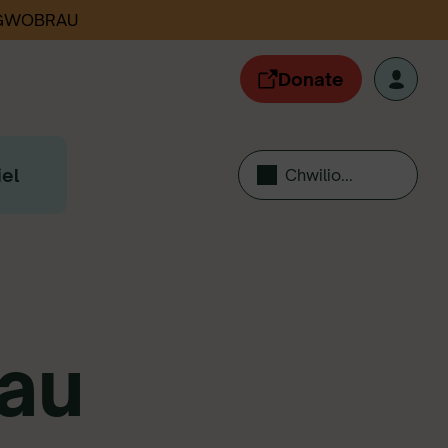
 GWOBRAU
Donate
el
Chwilio...
dau