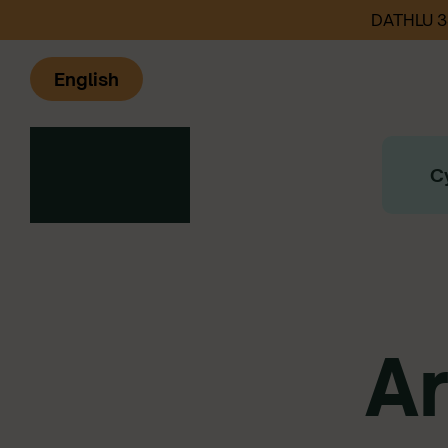
DATHLU 
English
C
Ar