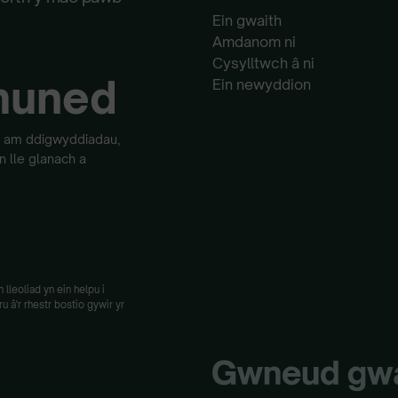
Ein gwaith
Amdanom ni
Cysylltwch â ni
muned
Ein newyddion
od am ddigwyddiadau,
 lle glanach a
lleoliad yn ein helpu i
 â'r rhestr bostio gywir yr