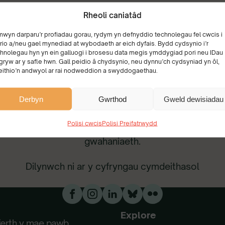
Rheoli caniatâd
mwyn darparu’r profiadau gorau, rydym yn defnyddio technolegau fel cwcis i
rio a/neu gael mynediad at wybodaeth ar eich dyfais. Bydd cydsynio i’r
hnolegau hyn yn ein galluogi i brosesu data megis ymddygiad pori neu IDau
gryw ar y safle hwn. Gall peidio â chydsynio, neu dynnu’ch cydsyniad yn ôl,
eithio’n andwyol ar rai nodweddion a swyddogaethau.
ydd yn rhan o'r new
Derbyn
Gwrthod
Gweld dewisiadau
Ymunwch â ni ar-lein am ddiweddariadau cyflym,
Polisi cwcis
Polisi Preifatrwydd
ffyrdd o gymryd camau, a straeon sy’n gwneud
gwahaniaeth.
Dilynwch ni ar y cyfryngau cymdeithasol
Explore
ferth y mae pawb