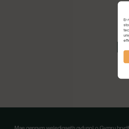
Er 
sto
tec
uni
eff
B
Mae gennym weledigaeth gyfunol o Gymru bryd