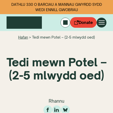
DATHLU 330 O BARCIAU A MANNAU GWYRDD SYDD
WEDI ENNILL GWOBRAU
Donate
ENGLISH
Hafan
>
Tedi mewn Potel – (2-5 mlwydd oed)
Mewngofnodi
Cymerwch ran
Tedi mewn Potel –
Ein gwaith
Digwyddiadau
Data sbwriel
(2-5 mlwydd oed)
Amdanom ni
Newyddion
Dilynwch ni
Rhannu