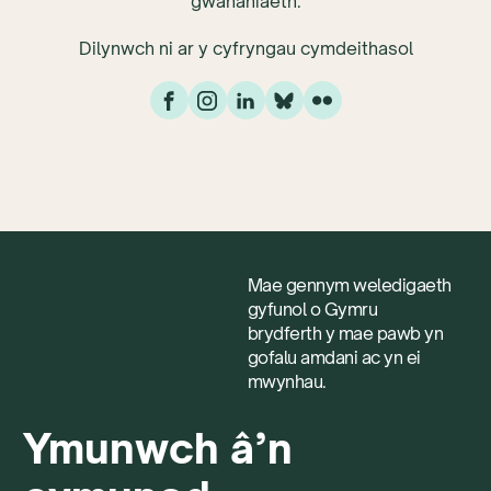
gwahaniaeth.
Dilynwch ni ar y cyfryngau cymdeithasol
Mae gennym weledigaeth
gyfunol o Gymru
brydferth y mae pawb yn
gofalu amdani ac yn ei
mwynhau.
Ymunwch â’n