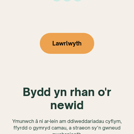
Lawrlwyth
Bydd yn rhan o'r
newid
Ymunwch â ni ar-lein am ddiweddariadau cyflym,
ffyrdd o gymryd camau, a straeon sy’n gwneud