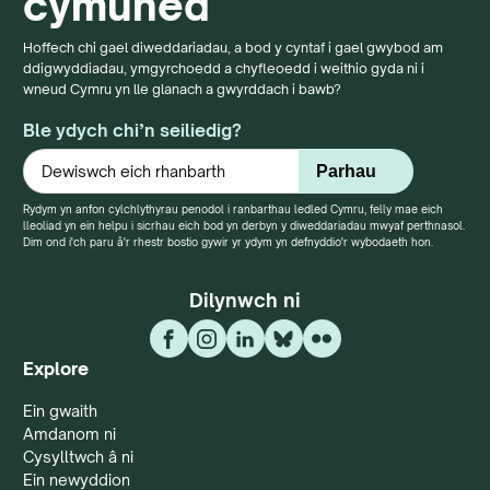
cymuned
Hoffech chi gael diweddariadau, a bod y cyntaf i gael gwybod am
ddigwyddiadau, ymgyrchoedd a chyfleoedd i weithio gyda ni i
wneud Cymru yn lle glanach a gwyrddach i bawb?
Ble ydych chi’n seiliedig?
Rydym yn anfon cylchlythyrau penodol i ranbarthau ledled Cymru, felly mae eich
lleoliad yn ein helpu i sicrhau eich bod yn derbyn y diweddariadau mwyaf perthnasol.
Dim ond i'ch paru â'r rhestr bostio gywir yr ydym yn defnyddio'r wybodaeth hon.
Dilynwch ni
Explore
Ein gwaith
Amdanom ni
Cysylltwch â ni
Ein newyddion