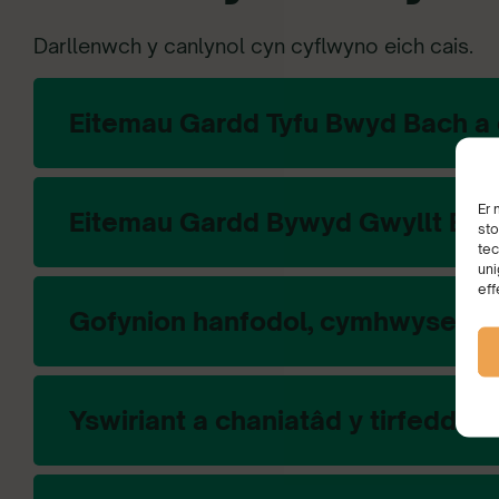
Darllenwch y canlynol cyn cyflwyno eich cais.
Eitemau Gardd Tyfu Bwyd Bach a 
Er 
Eitemau Gardd Bywyd Gwyllt Bach
sto
tec
uni
eff
Gofynion hanfodol, cymhwysedd a
Yswiriant a chaniatâd y tirfeddia