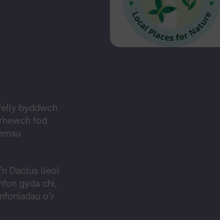
felly byddwch
crhewch fod
temau
 Daclus lleol
nfon gyda chi,
nfoniadau o’r