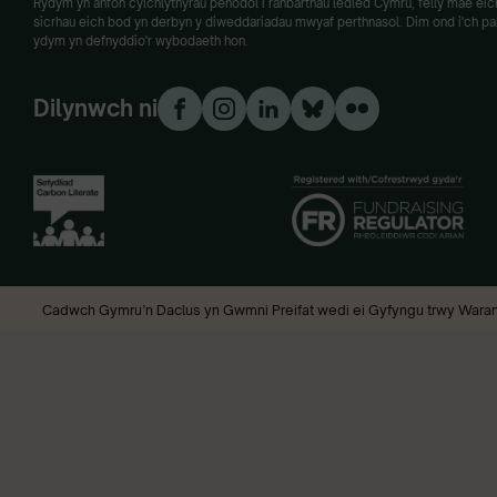
Rydym yn anfon cylchlythyrau penodol i ranbarthau ledled Cymru, felly mae eich 
sicrhau eich bod yn derbyn y diweddariadau mwyaf perthnasol. Dim ond i'ch paru
ydym yn defnyddio'r wybodaeth hon.
Dilynwch ni
Cadwch Gymru’n Daclus yn Gwmni Preifat wedi ei Gyfyngu trwy Waran