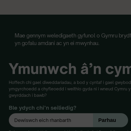
Mae gennym weledigaeth gyfunol o Gymru bryd
yn gofalu amdani ac yn ei mwynhau.
Ymunwch â’n cy
Hoffech chi gael diweddariadau, a bod y cyntaf i gael gwyb
ymgyrchoedd a chyfleoedd i weithio gyda ni i wneud Cymru yn
gwyrddach i bawb?
Ble ydych chi’n seiliedig?