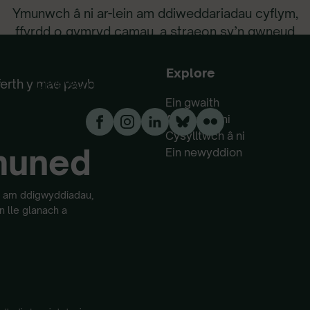
Ymunwch â ni ar-lein am ddiweddariadau cyflym,
ffyrdd o gymryd camau, a straeon sy’n gwneud
gwahaniaeth.
Explore
Dilynwch ni ar y cyfryngau cymdeithasol
ferth y mae pawb
Ein gwaith
Amdanom ni
Cysylltwch â ni
muned
Ein newyddion
od am ddigwyddiadau,
 lle glanach a