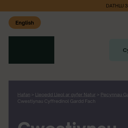
DATHLU 
English
C
Hafan
>
Lleoedd Lleol ar gyfer Natur
>
Pecynnau G
Cwestiynau Cyffredinol Gardd Fach