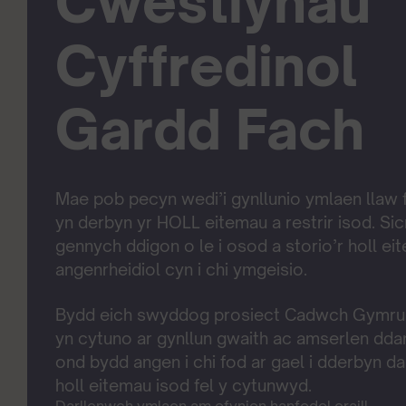
Cwestiynau
Cyffredinol
Gardd Fach
Mae pob pecyn wedi’i gynllunio ymlaen llaw 
yn derbyn yr HOLL eitemau a restrir isod. Si
gennych ddigon o le i osod a storio’r holl ei
angenrheidiol cyn i chi ymgeisio.
Bydd eich swyddog prosiect Cadwch Gymru’n
yn cytuno ar gynllun gwaith ac amserlen dda
ond bydd angen i chi fod ar gael i dderbyn da
holl eitemau isod fel y cytunwyd.