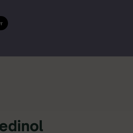
r
edinol