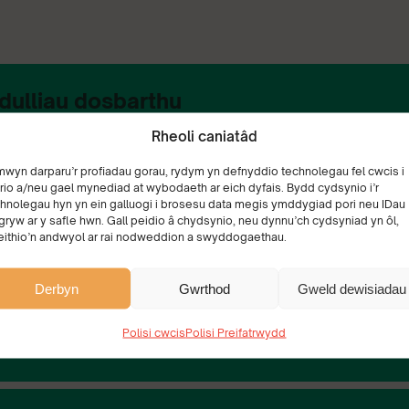
dulliau dosbarthu
Rheoli caniatâd
mwyn darparu’r profiadau gorau, rydym yn defnyddio technolegau fel cwcis i
 a dulliau dosbarthu
rio a/neu gael mynediad at wybodaeth ar eich dyfais. Bydd cydsynio i’r
hnolegau hyn yn ein galluogi i brosesu data megis ymddygiad pori neu IDau
gryw ar y safle hwn. Gall peidio â chydsynio, neu dynnu’ch cydsyniad yn ôl,
eithio’n andwyol ar rai nodweddion a swyddogaethau.
’r broses ymgeisio
Derbyn
Gwrthod
Gweld dewisiadau
Polisi cwcis
Polisi Preifatrwydd
nnwr