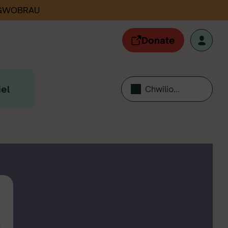
 GWOBRAU
Donate
el
Chwilio...