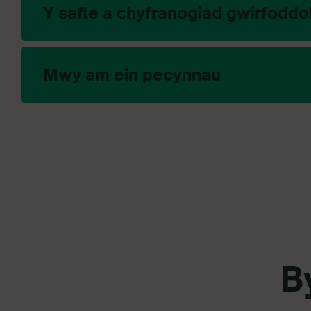
Y safle a chyfranogiad gwirfoddo
Mwy am ein pecynnau
B