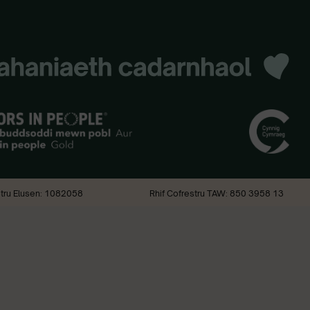
stru Elusen: 1082058
Rhif Cofrestru TAW: 850 3958 13