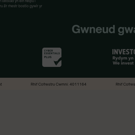
lleoliad yn ein helpu i
 â'r rhestr bostio gywir yr
t
Rhif Cofrestru Cwmni: 4011164
Rhif Cofre