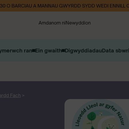
330 O BARCIAU A MANNAU GWYRDD SYDD WEDI ENNILL
Amdanom ni
Newyddion
ymerwch ran
Ein gwaith
Digwyddiadau
Data sbwri
Ein Strategaeth
Ein Heffaith
Cysylltwch â ni
Gweithio i ni
ardd Fach
>