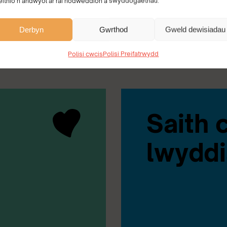
eithio’n andwyol ar rai nodweddion a swyddogaethau.
Derbyn
Gwrthod
Gweld dewisiadau
Polisi cwcis
Polisi Preifatrwydd
Saith 
lwyddi