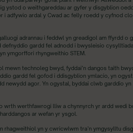
nnig ystod o weithgareddau ar gyfer y disgyblion oe
r i adfywio ardal y Cwad ac felly roedd y cyfnod clo
luogi adrannau i feddwl yn greadigol am ffyrdd o 
d defnyddio gardd fel adnodd i bwysleisio cysyllti
yn ymgorffori rhyngweithio STEM.
ol mewn technoleg bwyd, fyddai’n dangos taith bwyd y
ddio gardd fel gofod i ddisgyblion ymlacio, yn ogyst
d newydd agor. Yn ogystal, byddai clwb garddio yn 
wrth werthfawrogi lliw a chynnyrch yr ardd wedi 
 harddangos ar wefan yr ysgol.
n rhagweithiol yn y cwricwlwm tra’n ymgysylltu disg