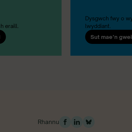
Dysgwch fwy o wy
 eraill.
lwyddiant.
d
Sut mae’n gwei
Rhannu