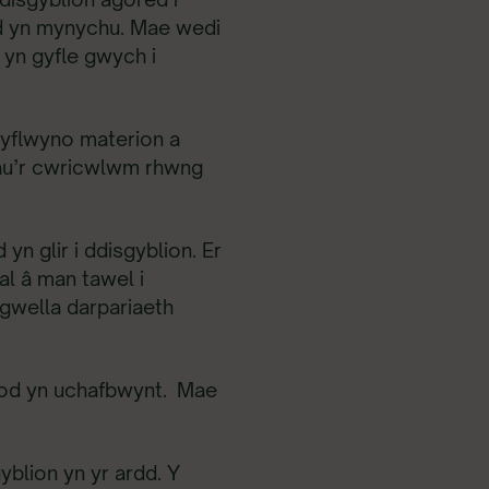
dd yn mynychu. Mae wedi
 yn gyfle gwych i
gyflwyno materion a
adau’r cwricwlwm rhwng
n glir i ddisgyblion. Er
al â man tawel i
gwella darpariaeth
bod yn uchafbwynt. Mae
yblion yn yr ardd. Y