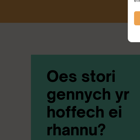
eff
Oes stori
gennych yr
hoffech ei
rhannu?