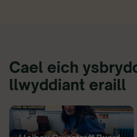
Cael eich ysbrydo
llwyddiant eraill