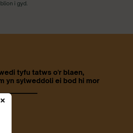
blion i gyd.
wedi tyfu tatws o'r blaen,
 yn sylweddoli ei bod hi mor