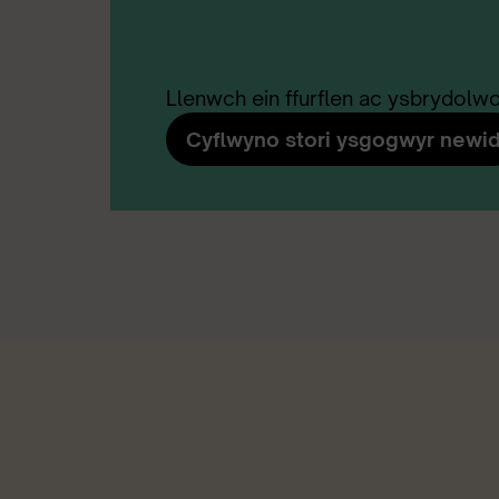
Llenwch ein ffurflen ac ysbrydolwch
Cyflwyno stori ysgogwyr newi