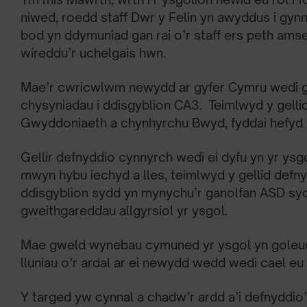
niwed, roedd staff Dwr y Felin yn awyddus i gy
bod yn ddymuniad gan rai o’r staff ers peth amse
wireddu’r uchelgais hwn.
Mae’r cwricwlwm newydd ar gyfer Cymru wedi gal
chysyniadau i ddisgyblion CA3. Teimlwyd y gelli
Gwyddoniaeth a chynhyrchu Bwyd, fyddai hefyd 
Gellir defnyddio cynnyrch wedi ei dyfu yn yr ysg
mwyn hybu iechyd a lles, teimlwyd y gellid defny
ddisgyblion sydd yn mynychu’r ganolfan ASD syd
gweithgareddau allgyrsiol yr ysgol.
Mae gweld wynebau cymuned yr ysgol yn goleuo 
lluniau o’r ardal ar ei newydd wedd wedi cael eu
Y targed yw cynnal a chadw’r ardd a’i defnyddio’