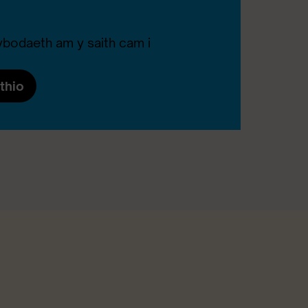
bodaeth am y saith cam i
thio