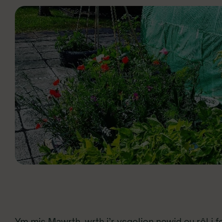
Ym mis Mawrth, wrth i’r ysgolion newid eu rôl i 