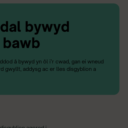
rdal bywyd
i bawb
 ddod â bywyd yn ôl i’r cwad, gan ei wneud
yd gwyllt, addysg ac er lles disgyblion a
 disgyblion agored i