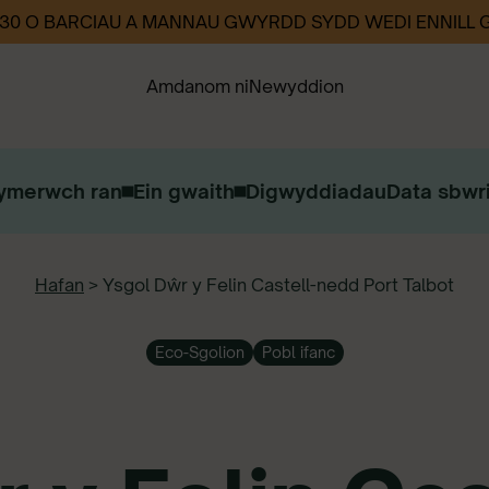
330 O BARCIAU A MANNAU GWYRDD SYDD WEDI ENNILL
Amdanom ni
Newyddion
ymerwch ran
Ein gwaith
Digwyddiadau
Data sbwri
Ein Strategaeth
Ein Heffaith
Cysylltwch â ni
Hafan
>
Ysgol Dŵr y Felin Castell-nedd Port Talbot
Gweithio i ni
Eco-Sgolion
Pobl ifanc