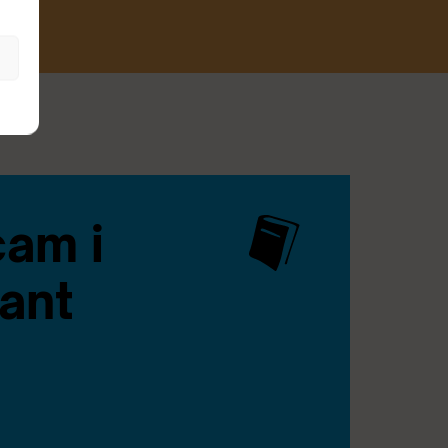
cam i
ant