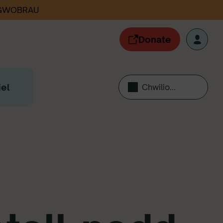
 GWOBRAU
Donate
el
Chwilio...