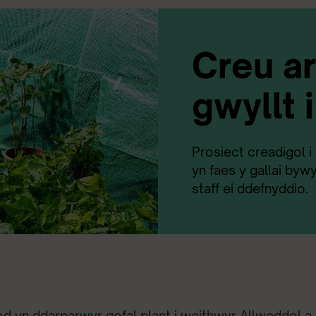
Creu a
gwyllt 
Prosiect creadigol i
yn faes y gallai byw
staff ei ddefnyddio.
fod yn ddarparwyr gofal plant i weithwyr Allweddol a