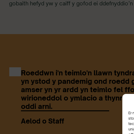
gobaith hefyd yw y caiff y gofod ei ddefnyddio’n ef
Roeddwn i'n teimlo'n llawn tyndra
yn ystod y pandemig ond roedd ga
amser yn yr ardd yn teimlo fel ff
wirioneddol o ymlacio a thynnu 
oddi arni.
Er 
sto
Aelod o Staff
tec
uni