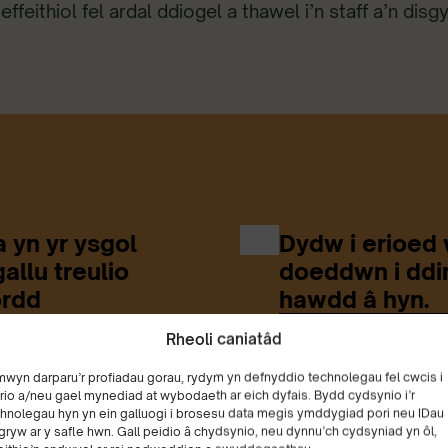
feithiol fel ardal ddiogel a thawel i’n staff a’n disgy
 yn yr ysgol
Dydw i erioed 
llu treulio
doeddwn i ddim
ordd
hawdd â hyn.
fy meddwl
Rheoli caniatâd
Disgybl
mwyn darparu’r profiadau gorau, rydym yn defnyddio technolegau fel cwcis i
rio a/neu gael mynediad at wybodaeth ar eich dyfais. Bydd cydsynio i’r
hnolegau hyn yn ein galluogi i brosesu data megis ymddygiad pori neu IDau
gryw ar y safle hwn. Gall peidio â chydsynio, neu dynnu’ch cydsyniad yn ôl,