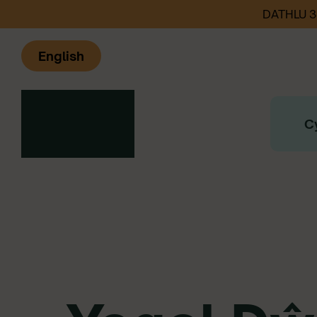
DATHLU 
English
C