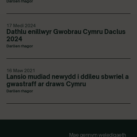
Darllen rhagor
17 Medi 2024
Dathlu enillwyr Gwobrau Cymru Daclus
2024
Darllen rhagor
16 Maw 2021
Lansio mudiad newydd i ddileu sbwriel a
gwastraff ar draws Cymru
Darllen rhagor
Mae gennym weledigaeth