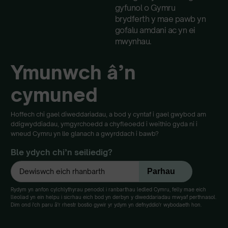
gyfunol o Gymru
brydferth y mae pawb yn
gofalu amdani ac yn ei
mwynhau.
Ymunwch â’n
cymuned
Hoffech chi gael diweddariadau, a bod y cyntaf i gael gwybod am
ddigwyddiadau, ymgyrchoedd a chyfleoedd i weithio gyda ni i
wneud Cymru yn lle glanach a gwyrddach i bawb?
Ble ydych chi’n seiliedig?
Rydym yn anfon cylchlythyrau penodol i ranbarthau ledled Cymru, felly mae eich
lleoliad yn ein helpu i sicrhau eich bod yn derbyn y diweddariadau mwyaf perthnasol.
Dim ond i'ch paru â'r rhestr bostio gywir yr ydym yn defnyddio'r wybodaeth hon.