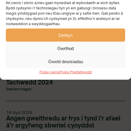
fel cwcis i storio a/neu gael mynediad at wybodaeth ar eich dyfais.
Darllen rhagor
Bydd cydsynio i’r technolegau hyn yn ein galluogi i brosesu data
megis ymddygiad pori neu IDau unigryw ar y safle hwn. Gall peidio â
chydsynio, neu dynnu’ch cydsyniad yn ôl, effeithio’n andwyol ar rai
nodweddion a swyddogaethau.
02 Rhag 2024
Gwneud cyfraniad i Cadwch Gymru’n
Derbyn
Daclus am ddim gydag easyfundraising!
Darllen rhagor
Gwrthod
Gweld dewisiadau
19 Tach 2024
Polisi cwcis
Polisi Preifatrwydd
Datganiad CDE Cadwch Gymru’n Daclus
Tachwedd 2024
Darllen rhagor
18 Hyd 2024
Angen gweithredu ar frys i fynd i’r afael
â’r argyfwng sbwriel cynyddol