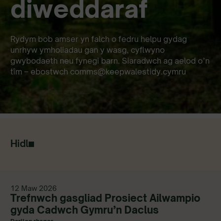
diweddaraf
Rydym bob amser yn falch o fedru helpu gydag
unrhyw ymholiadau gan y wasg, cyflwyno
gwybodaeth neu fynegi barn. Siaradwch ag aelod o’n
tîm – ebostwch comms@keepwalestidy.cymru
Hidl
12 Maw 2026
Trefnwch gasgliad Prosiect Ailwampio
gyda Cadwch Gymru’n Daclus