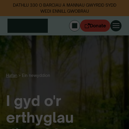
DATHLU 330 O BARCIAU A MANNAU GWYRDD SYDD
WEDI ENNILL GWOBRAU
Donate
ENGLISH
Mewngofnodi
Cymerwch ran
Ein gwaith
Digwyddiadau
Hafan
>
Ein newyddion
Data sbwriel
I gyd o'r
Amdanom ni
Newyddion
Dilynwch ni
erthyglau