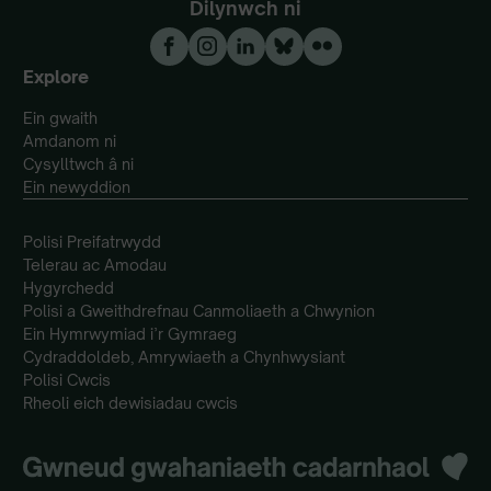
Dilynwch ni
Explore
Ein gwaith
Amdanom ni
Cysylltwch â ni
Ein newyddion
Polisi Preifatrwydd
Telerau ac Amodau
Hygyrchedd
Polisi a Gweithdrefnau Canmoliaeth a Chwynion
Ein Hymrwymiad i’r Gymraeg
Cydraddoldeb, Amrywiaeth a Chynhwysiant
Polisi Cwcis
Rheoli eich dewisiadau cwcis