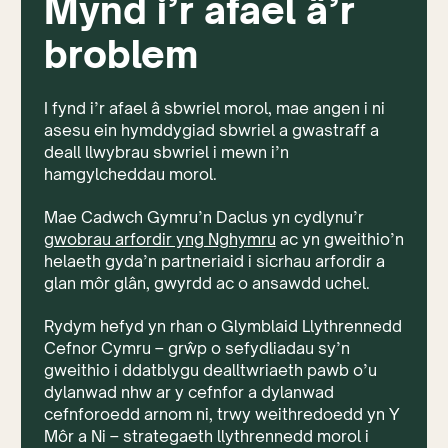
Mynd i’r afael â’r
broblem
I fynd i’r afael â sbwriel morol, mae angen i ni
asesu ein hymddygiad sbwriel a gwastraff a
deall llwybrau sbwriel i mewn i’n
hamgylcheddau morol.
Mae Cadwch Gymru’n Daclus yn cydlynu’r
gwobrau arfordir yng Nghymru
ac yn gweithio’n
helaeth gyda’n partneriaid i sicrhau arfordir a
glan môr glân, gwyrdd ac o ansawdd uchel.
Rydym hefyd yn rhan o Glymblaid Llythrennedd
Cefnor Cymru – grŵp o sefydliadau sy’n
gweithio i ddatblygu dealltwriaeth pawb o’u
dylanwad nhw ar y cefnfor a dylanwad
cefnforoedd arnom ni, trwy weithredoedd yn Y
Môr a Ni – strategaeth llythrennedd morol i