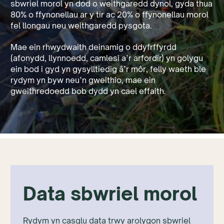
sbwriel morol yn dod o weithgaredd dynol, gyda thua
80% o ffynonellau ar y tir ac 20% o ffynonellau morol
fel llongau neu weithgaredd pysgota.
Mae ein rhwydwaith deinamig o ddyfrffyrdd
(afonydd, llynnoedd, camlesi a’r arfordir) yn golygu
ein bod i gyd yn gysylltiedig â’r môr, felly waeth ble
rydym yn byw neu’n gweithio, mae ein
gweithredoedd bob dydd yn cael effaith.
Data sbwriel morol
Rydym yn casglu data trwy arolygon sbwriel