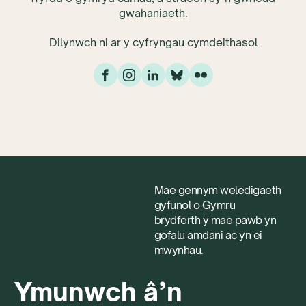
gwahaniaeth.
Dilynwch ni ar y cyfryngau cymdeithasol
Mae gennym weledigaeth
gyfunol o Gymru
brydferth y mae pawb yn
gofalu amdani ac yn ei
mwynhau.
Ymunwch â’n