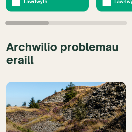
Lawrlwyth
Lawrlw
Archwilio problemau
eraill