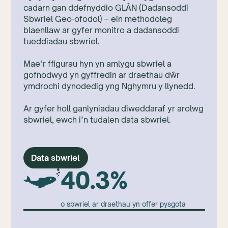
cadarn gan ddefnyddio GLÂN (Dadansoddi
Sbwriel Geo-ofodol) – ein methodoleg
blaenllaw ar gyfer monitro a dadansoddi
tueddiadau sbwriel.
Mae’r ffigurau hyn yn amlygu sbwriel a
gofnodwyd yn gyffredin ar draethau dŵr
ymdrochi dynodedig yng Nghymru y llynedd.
Ar gyfer holl ganlyniadau diweddaraf yr arolwg
sbwriel, ewch i’n tudalen data sbwriel.
Data sbwriel
40.3%
o sbwriel ar draethau yn offer pysgota