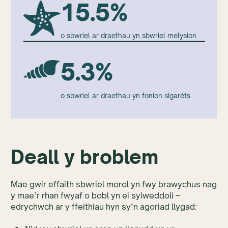
15.5%
o sbwriel ar draethau yn sbwriel melysion
5.3%
o sbwriel ar draethau yn fonion sigaréts
Deall y broblem
Mae gwir effaith sbwriel morol yn fwy brawychus nag
y mae’r rhan fwyaf o bobl yn ei sylweddoli –
edrychwch ar y ffeithiau hyn sy’n agoriad llygad: