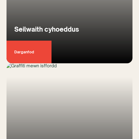
Seilwaith cyhoeddus
Darganfod