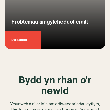
Problemau amgylcheddol eraill
Darganfod
Bydd yn rhan o'r
newid
Ymunwch â ni ar-lein am ddiweddariadau cyflym,
ffyrdd o gymryd camau, a straeon sy’n gwneud