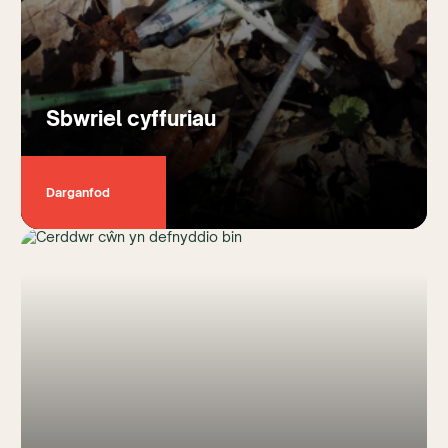
Sbwriel cyffuriau
Darganfod