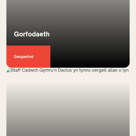
Gorfodaeth
Darganfod