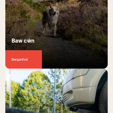
Baw cŵn
Darganfod