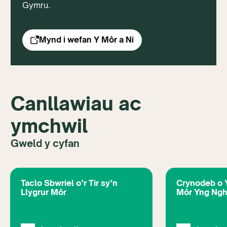
Gymru.
Mynd i wefan Y Môr a Ni
Canllawiau ac
ymchwil
Gweld y cyfan
Taclo Sbwriel o’r Tir sy’n
Crynodeb o 
Llygrur Môr
Môr Yng Ng