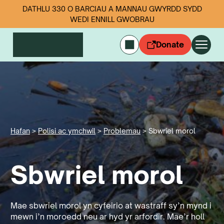
DATHLU 330 O BARCIAU A MANNAU GWYRDD SYDD
WEDI ENNILL GWOBRAU
Donate
ENGLISH
Mewngofnodi
Cymerwch ran
Ein gwaith
Digwyddiadau
Hafan
>
Polisi ac ymchwil
>
Problemau
>
Sbwriel morol
Data sbwriel
Sbwriel morol
Amdanom ni
Newyddion
Dilynwch ni
Mae sbwriel morol yn cyfeirio at wastraff sy’n mynd i
mewn i’n moroedd neu ar hyd yr arfordir. Mae’r holl