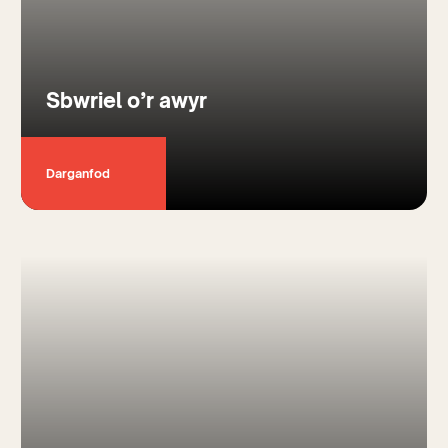
Sbwriel o’r awyr
Darganfod