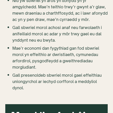
Nid yw sbwriel yn aros yn llonydd yn yr
amgylchedd. Mae’n teithio trwy’r gwynt a’r glaw,
mewn draeniau a charthffosydd, ac i lawr afonydd
ac yn y pen draw, mae’n cyrraedd y môr.
Gall sbwriel morol achosi anaf neu farwolaeth i
anifeiliaid morol ac adar y môr trwy gael eu dal
ynddynt neu eu bwyta.
Mae’r economi dan fygythiad gan fod sbwriel
morol yn effeithio ar dwristiaeth, cymunedau
arfordirol, pysgodfeydd a gweithrediadau
morgludiant.
Gall presenoldeb sbwriel morol gael effeithiau
uniongyrchol ar iechyd corfforol a meddyliol
dynol.