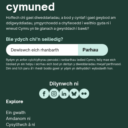
cymuned
Hoffech chi gael diweddariadau, a bod y cyntaf i gael gwybod am
ddigwyddiadau, ymgyrchoedd a chyfleoedd i weithio gyda ni i
wneud Cymru yn lle glanach a gwyrddach i bawb?
Ble ydych chi’n seiliedig?
Rydym yn anfon cylchlythyrau penodol i ranbarthau ledled Cymru, felly mae eich
lleoliad yn ein helpu i sicrhau eich bod yn derbyn y diweddariadau mwyaf perthnasol.
Dim ond i'ch paru â'r rhestr bostio gywir yr ydym yn defnyddio'r wybodaeth hon.
Dilynwch ni
Explore
Ein gwaith
Amdanom ni
Cysylltwch â ni