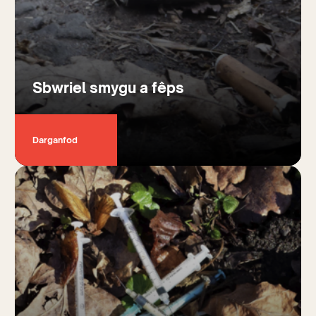
Sbwriel smygu a fêps
Darganfod